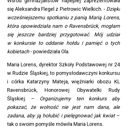
Wśród gimnazjalistów najlepiej zaprezentowała
się Aleksandra Flegel z Pietrowic Wielkich. -
Dzięki
wcześniejszemu spotkaniu z panią Marią Lorens,
która opowiedziała nam o Ravensbrück, mogłam
się jeszcze bardziej przygotować. Mój udział
w konkursie to oddanie hołdu i pamięć o tych
kobietach
- powiedziała Ola.
Maria Lorens, dyrektor Szkoły Podstawowej nr 24
w Rudzie Śląskiej, to pomysłodawczyni konkursu
i córka Katarzyny Mateja, więźniarki obozu KL
Ravensbrück, Honorowej Obywatelki Rudy
Śląskiej. –
Organizujemy ten konkurs aby
pokazać, że wolność nie jest nam dana, ale
zadana, aby ją hołubić i pielęgnować jak kwiat
–
tak o swoim pomyśle mówiła Maria Lorens.