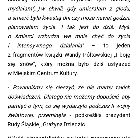
myślałam(…),w chwili, gdy umierałam z głodu,
a śmierć była kwestią dni czy może nawet godzin,
planowałam życie. I tak jest do dziś. Myśl
o śmierci wzbudza we mnie chęć do życia
i intensywnego działania"
– to jeden
z fragmentów książki Wandy Półtawskiej „I boję
się snów”, który można było dziś usłyszeć
w Miejskim Centrum Kultury.
-
Powinniśmy się cieszyć, że nie mamy takich
doświadczeń. Dlatego nie możemy dopuścić, aby
pamięć o tym, co się wydarzyło podczas II wojny
światowej, przeminęła
- podkreśliła prezydent
Rudy Śląskiej, Grażyna Dziedzic.