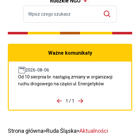
Rudzkie NGO
Ważne komunikaty
2026-08-06
Od 10 sierpnia br. nastąpią zmiany w organizacji
ruchu drogowego na części ul. Energetyków.
do porzpedniego komunikatu
1 / 1
Przejdź do następnego kom
Strona główna
Ruda Śląska
Aktualności