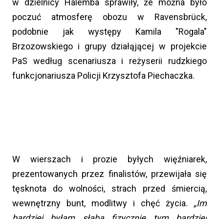
w dzielnicy Halemba sprawiły, że można było
poczuć atmosferę obozu w Ravensbrück,
podobnie jak występy Kamila "Rogala"
Brzozowskiego i grupy działąjącej w projekcie
PaS według scenariusza i reżyserii rudzkiego
funkcjonariusza Policji Krzysztofa Piechaczka.
W wierszach i prozie byłych więźniarek,
prezentowanych przez finalistów, przewijała się
tęsknota do wolności, strach przed śmiercią,
wewnętrzny bunt, modlitwy i chęć życia.
„Im
bardziej byłam słaba fizycznie tym bardziej