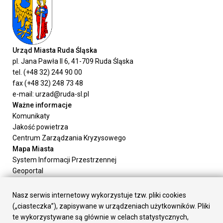
Urząd Miasta Ruda Śląska
pl. Jana Pawła II 6, 41-709 Ruda Śląska
tel. (+48 32) 244 90 00
fax (+48 32) 248 73 48
e-mail: urzad@ruda-sl.pl
Ważne informacje
Komunikaty
Jakość powietrza
Centrum Zarządzania Kryzysowego
Mapa Miasta
System Informacji Przestrzennej
Geoportal
Urząd Miasta
Załatw sprawę
Nasz serwis internetowy wykorzystuje tzw. pliki cookies
Prezydent Miasta
(„ciasteczka”), zapisywane w urządzeniach użytkowników. Pliki
Rada Miasta
te wykorzystywane są głównie w celach statystycznych,