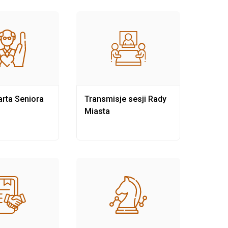
rta Seniora
Transmisje sesji Rady
Rewit
Miasta