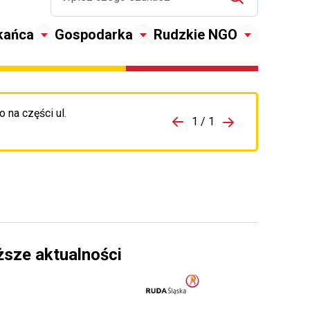
kańca
Gospodarka
Rudzkie NGO
 na części ul.
zejdź do porzpedniego komunikatu
1 / 1
Przejdź do nas
ższe aktualności