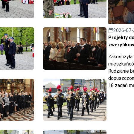
2026-07-
Projekty d
zweryfiko
Zakończyła 
mieszkańców
Rudzianie b
dopuszczony
18 zadań ma