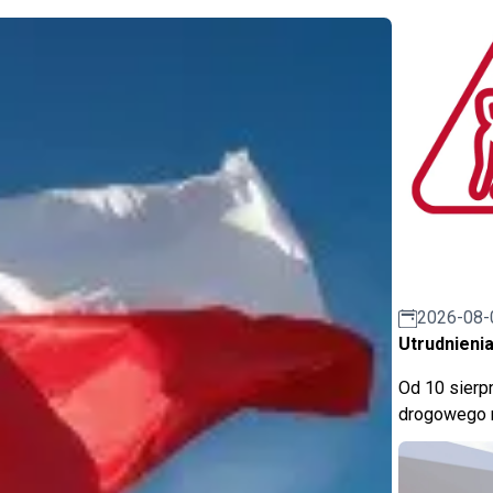
2026-08-
Utrudnienia
Od 10 sierpn
drogowego n