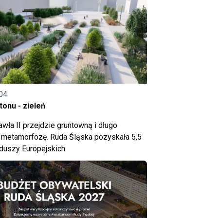
04
onu - zieleń
wła II przejdzie gruntowną i długo
metamorfozę. Ruda Śląska pozyskała 5,5
nduszy Europejskich.