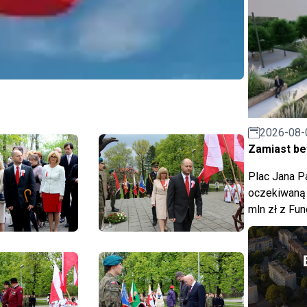
2026-08-
Zamiast bet
Plac Jana Pa
oczekiwaną 
mln zł z Fu