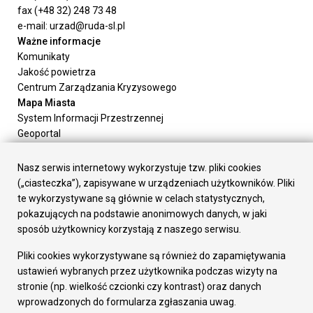
fax (+48 32) 248 73 48
e-mail: urzad@ruda-sl.pl
Ważne informacje
Komunikaty
Jakość powietrza
Centrum Zarządzania Kryzysowego
Mapa Miasta
System Informacji Przestrzennej
Geoportal
Urząd Miasta
Załatw sprawę
Nasz serwis internetowy wykorzystuje tzw. pliki cookies
Prezydent Miasta
(„ciasteczka”), zapisywane w urządzeniach użytkowników. Pliki
Rada Miasta
te wykorzystywane są głównie w celach statystycznych,
Wydziały
pokazujących na podstawie anonimowych danych, w jaki
Elektroniczna Skrzynka Podawcza
sposób użytkownicy korzystają z naszego serwisu.
Praca w Urzędzie
Pliki cookies wykorzystywane są również do zapamiętywania
Gospodarka
ustawień wybranych przez użytkownika podczas wizyty na
Fundusze europejskie
stronie (np. wielkość czcionki czy kontrast) oraz danych
Środki krajowe
wprowadzonych do formularza zgłaszania uwag.
Oferty inwestycyjne