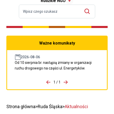
Rudzkie NGO
Ważne komunikaty
2026-08-06
Od 10 sierpnia br. nastąpią zmiany w organizacji
ruchu drogowego na części ul. Energetyków.
do porzpedniego komunikatu
1 / 1
Przejdź do następnego kom
Strona główna
Ruda Śląska
Aktualności