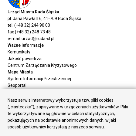
Urząd Miasta Ruda Śląska
pl. Jana Pawła II 6, 41-709 Ruda Śląska
tel. (+48 32) 244 90 00
fax (+48 32) 248 73 48
e-mail: urzad@ruda-sl.pl
Ważne informacje
Komunikaty
Jakość powietrza
Centrum Zarządzania Kryzysowego
Mapa Miasta
System Informacji Przestrzennej
Geoportal
Urząd Miasta
Załatw sprawę
Nasz serwis internetowy wykorzystuje tzw. pliki cookies
Prezydent Miasta
(„ciasteczka”), zapisywane w urządzeniach użytkowników. Pliki
Rada Miasta
te wykorzystywane są głównie w celach statystycznych,
Wydziały
pokazujących na podstawie anonimowych danych, w jaki
Elektroniczna Skrzynka Podawcza
sposób użytkownicy korzystają z naszego serwisu.
Praca w Urzędzie