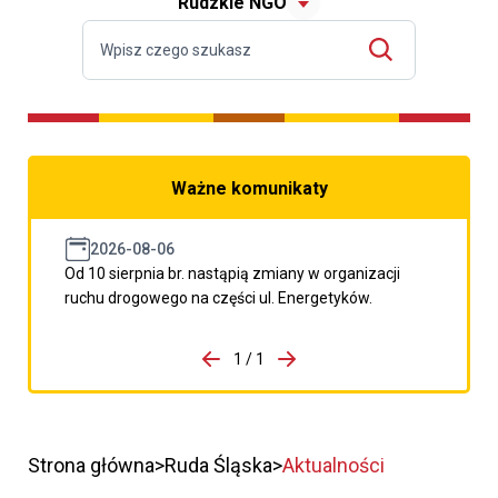
Rudzkie NGO
Ważne komunikaty
2026-08-06
Od 10 sierpnia br. nastąpią zmiany w organizacji
ruchu drogowego na części ul. Energetyków.
do porzpedniego komunikatu
1 / 1
Przejdź do następnego kom
Strona główna
Ruda Śląska
Aktualności