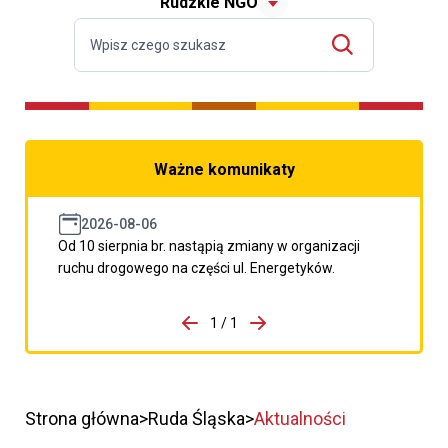
Rudzkie NGO
Ważne komunikaty
2026-08-06
Od 10 sierpnia br. nastąpią zmiany w organizacji
ruchu drogowego na części ul. Energetyków.
do porzpedniego komunikatu
1 / 1
Przejdź do następnego kom
Strona główna
Ruda Śląska
Aktualności