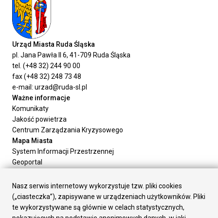
Urząd Miasta Ruda Śląska
pl. Jana Pawła II 6, 41-709 Ruda Śląska
tel. (+48 32) 244 90 00
fax (+48 32) 248 73 48
e-mail: urzad@ruda-sl.pl
Ważne informacje
Komunikaty
Jakość powietrza
Centrum Zarządzania Kryzysowego
Mapa Miasta
System Informacji Przestrzennej
Geoportal
Urząd Miasta
Załatw sprawę
Nasz serwis internetowy wykorzystuje tzw. pliki cookies
Prezydent Miasta
(„ciasteczka”), zapisywane w urządzeniach użytkowników. Pliki
Rada Miasta
te wykorzystywane są głównie w celach statystycznych,
Wydziały