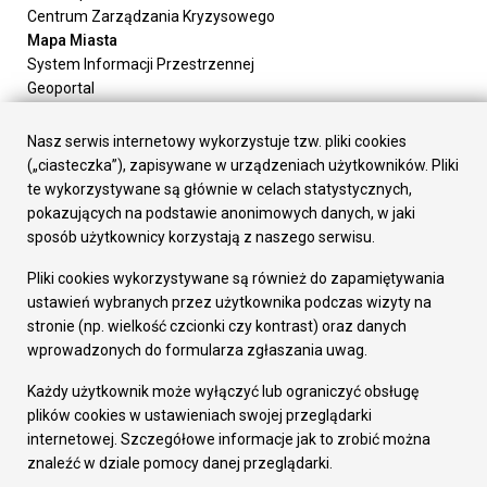
Centrum Zarządzania Kryzysowego
Mapa Miasta
System Informacji Przestrzennej
Geoportal
Urząd Miasta
Załatw sprawę
Nasz serwis internetowy wykorzystuje tzw. pliki cookies
Prezydent Miasta
(„ciasteczka”), zapisywane w urządzeniach użytkowników. Pliki
Rada Miasta
te wykorzystywane są głównie w celach statystycznych,
Wydziały
pokazujących na podstawie anonimowych danych, w jaki
Elektroniczna Skrzynka Podawcza
sposób użytkownicy korzystają z naszego serwisu.
Praca w Urzędzie
Pliki cookies wykorzystywane są również do zapamiętywania
Gospodarka
ustawień wybranych przez użytkownika podczas wizyty na
Fundusze europejskie
stronie (np. wielkość czcionki czy kontrast) oraz danych
Środki krajowe
wprowadzonych do formularza zgłaszania uwag.
Oferty inwestycyjne
Strategia Rozwoju Miasta
Każdy użytkownik może wyłączyć lub ograniczyć obsługę
Pozostałe
plików cookies w ustawieniach swojej przeglądarki
Deklaracja dostępności
internetowej. Szczegółowe informacje jak to zrobić można
Dane osobowe
znaleźć w dziale pomocy danej przeglądarki.
Dodaj opinię o witrynie