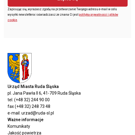
Zapisując się, wyrażasz zgodę na przetwarzanie Twojego adresu e-mail w celu
wysyłki newslettera i oświadczasz że znana Ci jest
polityka prywatności i plików
cookie
.
Urząd Miasta Ruda Śląska
pl. Jana Pawła II 6, 41-709 Ruda Śląska
tel. (+48 32) 244 90 00
fax (+48 32) 248 73 48
e-mail: urzad@ruda-sl.pl
Ważne informacje
Komunikaty
Jakość powietrza