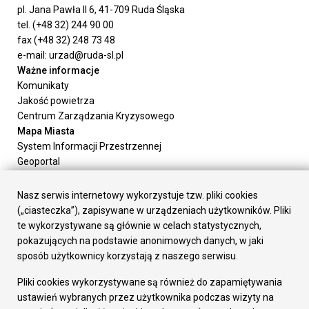
pl. Jana Pawła II 6, 41-709 Ruda Śląska
tel. (+48 32) 244 90 00
fax (+48 32) 248 73 48
e-mail: urzad@ruda-sl.pl
Ważne informacje
Komunikaty
Jakość powietrza
Centrum Zarządzania Kryzysowego
Mapa Miasta
System Informacji Przestrzennej
Geoportal
Urząd Miasta
Załatw sprawę
Nasz serwis internetowy wykorzystuje tzw. pliki cookies
Prezydent Miasta
(„ciasteczka”), zapisywane w urządzeniach użytkowników. Pliki
Rada Miasta
te wykorzystywane są głównie w celach statystycznych,
Wydziały
pokazujących na podstawie anonimowych danych, w jaki
Elektroniczna Skrzynka Podawcza
sposób użytkownicy korzystają z naszego serwisu.
Praca w Urzędzie
Pliki cookies wykorzystywane są również do zapamiętywania
Gospodarka
ustawień wybranych przez użytkownika podczas wizyty na
Fundusze europejskie