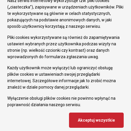
Nasz serwis internetowy wykorzystuje tzw. pliki cookies
Prezydent Miasta
(„ciasteczka”), zapisywane w urządzeniach użytkowników. Pliki
Rada Miasta
te wykorzystywane są głównie w celach statystycznych,
Wydziały
pokazujących na podstawie anonimowych danych, w jaki
Elektroniczna Skrzynka Podawcza
sposób użytkownicy korzystają z naszego serwisu.
Praca w Urzędzie
Pliki cookies wykorzystywane są również do zapamiętywania
Gospodarka
ustawień wybranych przez użytkownika podczas wizyty na
Fundusze europejskie
stronie (np. wielkość czcionki czy kontrast) oraz danych
Środki krajowe
wprowadzonych do formularza zgłaszania uwag.
Oferty inwestycyjne
Strategia Rozwoju Miasta
Każdy użytkownik może wyłączyć lub ograniczyć obsługę
Pozostałe
plików cookies w ustawieniach swojej przeglądarki
Deklaracja dostępności
internetowej. Szczegółowe informacje jak to zrobić można
Dane osobowe
znaleźć w dziale pomocy danej przeglądarki.
Dodaj opinię o witrynie
© Urząd Miasta RUDA Śląska 2023
Wyłączenie obsługi plików cookies nie powinno wpłynąć na
poprawność działania naszego serwisu.
Projekt i wdrożenie - MIGOMEDIA
Akceptuj wszystkie