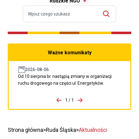
Rudzkie NGO
Ważne komunikaty
2026-08-06
Od 10 sierpnia br. nastąpią zmiany w organizacji
ruchu drogowego na części ul. Energetyków.
do porzpedniego komunikatu
1 / 1
Przejdź do następnego kom
Strona główna
Ruda Śląska
Aktualności