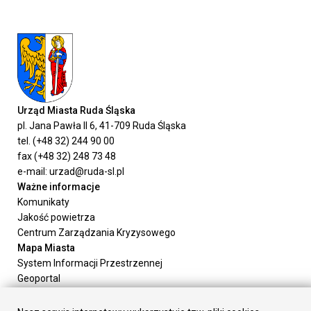
Urząd Miasta Ruda Śląska
pl. Jana Pawła II 6, 41-709 Ruda Śląska
tel. (+48 32) 244 90 00
fax (+48 32) 248 73 48
e-mail: urzad@ruda-sl.pl
Ważne informacje
Komunikaty
Jakość powietrza
Centrum Zarządzania Kryzysowego
Mapa Miasta
System Informacji Przestrzennej
Geoportal
Urząd Miasta
Załatw sprawę