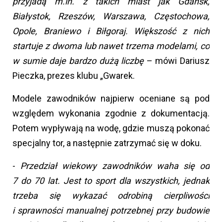
przyjadą m.in. z takich miast jak Gdańsk,
Białystok, Rzeszów, Warszawa, Częstochowa,
Opole, Braniewo
i Biłgoraj.
Większość z nich
startuje z dwoma lub nawet trzema modelami, co
w sumie daje bardzo dużą liczbę
– mówi Dariusz
Pieczka, prezes klubu „Gwarek.
Modele zawodników najpierw oceniane są pod
względem wykonania zgodnie z dokumentacją.
Potem wypływają na wodę, gdzie muszą pokonać
specjalny tor, a następnie zatrzymać się w doku.
-
Przedział wiekowy zawodników waha się od
7 do 70 lat. Jest to sport dla wszystkich, jednak
trzeba się wykazać odrobiną cierpliwości
i sprawności manualnej potrzebnej przy budowie