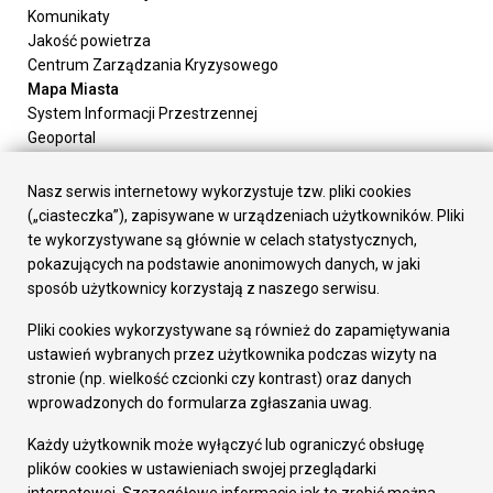
Komunikaty
Jakość powietrza
Centrum Zarządzania Kryzysowego
Mapa Miasta
System Informacji Przestrzennej
Geoportal
Urząd Miasta
Załatw sprawę
Nasz serwis internetowy wykorzystuje tzw. pliki cookies
Prezydent Miasta
(„ciasteczka”), zapisywane w urządzeniach użytkowników. Pliki
Rada Miasta
te wykorzystywane są głównie w celach statystycznych,
Wydziały
pokazujących na podstawie anonimowych danych, w jaki
Elektroniczna Skrzynka Podawcza
sposób użytkownicy korzystają z naszego serwisu.
Praca w Urzędzie
Pliki cookies wykorzystywane są również do zapamiętywania
Gospodarka
ustawień wybranych przez użytkownika podczas wizyty na
Fundusze europejskie
stronie (np. wielkość czcionki czy kontrast) oraz danych
Środki krajowe
wprowadzonych do formularza zgłaszania uwag.
Oferty inwestycyjne
Strategia Rozwoju Miasta
Każdy użytkownik może wyłączyć lub ograniczyć obsługę
Pozostałe
plików cookies w ustawieniach swojej przeglądarki
Deklaracja dostępności