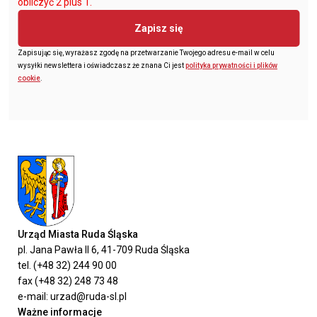
obliczyć 2 plus 1.
Zapisz się
Zapisując się, wyrażasz zgodę na przetwarzanie Twojego adresu e-mail w celu
wysyłki newslettera i oświadczasz że znana Ci jest
polityka prywatności i plików
cookie
.
Urząd Miasta Ruda Śląska
pl. Jana Pawła II 6, 41-709 Ruda Śląska
tel. (+48 32) 244 90 00
fax (+48 32) 248 73 48
e-mail: urzad@ruda-sl.pl
Ważne informacje