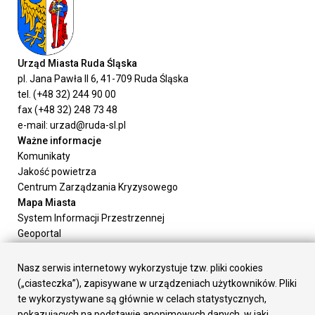
Urząd Miasta Ruda Śląska
pl. Jana Pawła II 6, 41-709 Ruda Śląska
tel. (+48 32) 244 90 00
fax (+48 32) 248 73 48
e-mail: urzad@ruda-sl.pl
Ważne informacje
Komunikaty
Jakość powietrza
Centrum Zarządzania Kryzysowego
Mapa Miasta
System Informacji Przestrzennej
Geoportal
Urząd Miasta
Załatw sprawę
Nasz serwis internetowy wykorzystuje tzw. pliki cookies
Prezydent Miasta
(„ciasteczka”), zapisywane w urządzeniach użytkowników. Pliki
Rada Miasta
te wykorzystywane są głównie w celach statystycznych,
Wydziały
pokazujących na podstawie anonimowych danych, w jaki