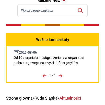
Rudzkie NGO
Ważne komunikaty
2026-08-06
Od 10 sierpnia br. nastąpią zmiany w organizacji
ruchu drogowego na części ul. Energetyków.
do porzpedniego komunikatu
1 / 1
Przejdź do następnego kom
Strona główna
Ruda Śląska
Aktualności