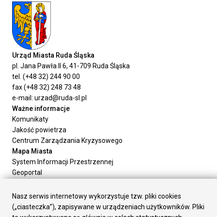
Urząd Miasta Ruda Śląska
pl. Jana Pawła II 6, 41-709 Ruda Śląska
tel. (+48 32) 244 90 00
fax (+48 32) 248 73 48
e-mail: urzad@ruda-sl.pl
Ważne informacje
Komunikaty
Jakość powietrza
Centrum Zarządzania Kryzysowego
Mapa Miasta
System Informacji Przestrzennej
Geoportal
Urząd Miasta
Załatw sprawę
Nasz serwis internetowy wykorzystuje tzw. pliki cookies
Prezydent Miasta
(„ciasteczka”), zapisywane w urządzeniach użytkowników. Pliki
Rada Miasta