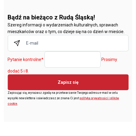
Bądź na bieżąco z Rudą Śląską!
Szereg informacji o wydarzeniach kulturalnych, sprawach
mieszkańców oraz o tym, co dzieje się na co dzień w mieście.
Pytanie kontrolne
*
Prosimy
dodać 5 i 8.
Zapisz się
Zapisując się, wyrażasz zgodę na przetwarzanie Twojego adresu e-mail w celu
wysyłki newslettera i oświadczasz że znana Ci jest
polityka prywatności i plików
cookie
.