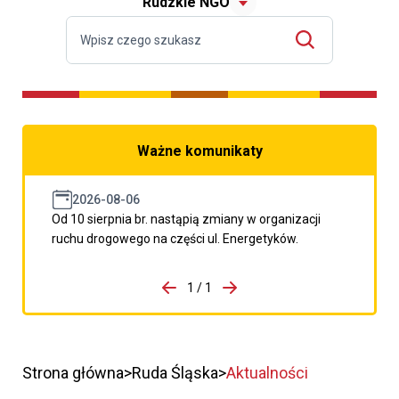
Rudzkie NGO
Ważne komunikaty
2026-08-06
Od 10 sierpnia br. nastąpią zmiany w organizacji
ruchu drogowego na części ul. Energetyków.
do porzpedniego komunikatu
1 / 1
Przejdź do następnego kom
Strona główna
Ruda Śląska
Aktualności