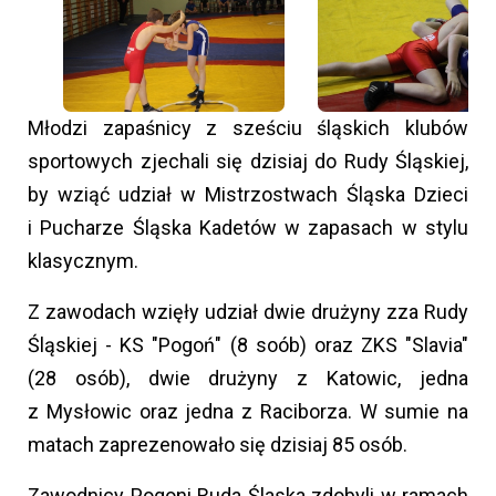
Młodzi zapaśnicy z sześciu śląskich klubów
sportowych zjechali się dzisiaj do Rudy Śląskiej,
by wziąć udział w Mistrzostwach Śląska Dzieci
i Pucharze Śląska Kadetów w zapasach w stylu
klasycznym.
Z zawodach wzięły udział dwie drużyny zza Rudy
Śląskiej - KS "Pogoń" (8 soób) oraz ZKS "Slavia"
(28 osób), dwie drużyny z Katowic, jedna
z Mysłowic oraz jedna z Raciborza. W sumie na
matach zaprezenowało się dzisiaj 85 osób.
Zawodnicy Pogoni Ruda Ślaska zdobyli w ramach