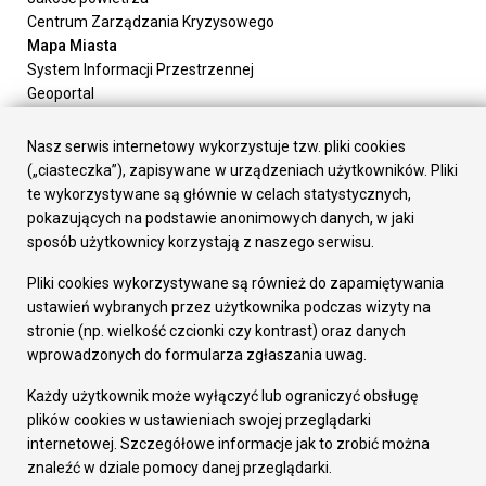
Centrum Zarządzania Kryzysowego
Mapa Miasta
System Informacji Przestrzennej
Geoportal
Urząd Miasta
Załatw sprawę
Nasz serwis internetowy wykorzystuje tzw. pliki cookies
Prezydent Miasta
(„ciasteczka”), zapisywane w urządzeniach użytkowników. Pliki
Rada Miasta
te wykorzystywane są głównie w celach statystycznych,
Wydziały
pokazujących na podstawie anonimowych danych, w jaki
Elektroniczna Skrzynka Podawcza
sposób użytkownicy korzystają z naszego serwisu.
Praca w Urzędzie
Pliki cookies wykorzystywane są również do zapamiętywania
Gospodarka
ustawień wybranych przez użytkownika podczas wizyty na
Fundusze europejskie
stronie (np. wielkość czcionki czy kontrast) oraz danych
Środki krajowe
wprowadzonych do formularza zgłaszania uwag.
Oferty inwestycyjne
Strategia Rozwoju Miasta
Każdy użytkownik może wyłączyć lub ograniczyć obsługę
Pozostałe
plików cookies w ustawieniach swojej przeglądarki
Deklaracja dostępności
internetowej. Szczegółowe informacje jak to zrobić można
Dane osobowe
znaleźć w dziale pomocy danej przeglądarki.
Dodaj opinię o witrynie