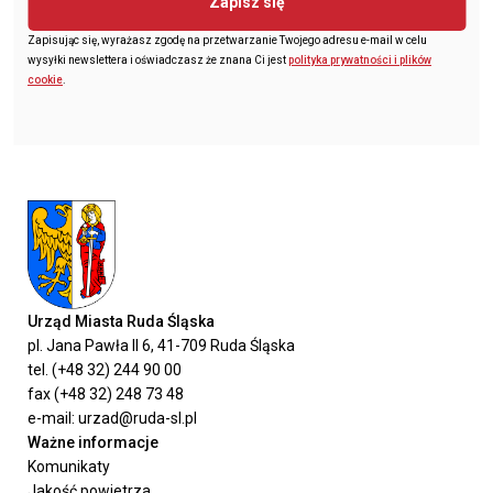
Zapisz się
Zapisując się, wyrażasz zgodę na przetwarzanie Twojego adresu e-mail w celu
wysyłki newslettera i oświadczasz że znana Ci jest
polityka prywatności i plików
cookie
.
Urząd Miasta Ruda Śląska
pl. Jana Pawła II 6, 41-709 Ruda Śląska
tel. (+48 32) 244 90 00
fax (+48 32) 248 73 48
e-mail: urzad@ruda-sl.pl
Ważne informacje
Komunikaty
Jakość powietrza