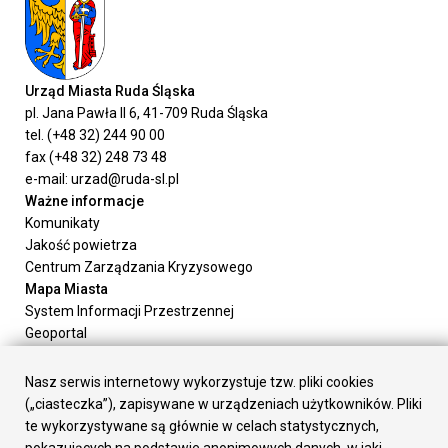
Urząd Miasta Ruda Śląska
pl. Jana Pawła II 6, 41-709 Ruda Śląska
tel. (+48 32) 244 90 00
fax (+48 32) 248 73 48
e-mail: urzad@ruda-sl.pl
Ważne informacje
Komunikaty
Jakość powietrza
Centrum Zarządzania Kryzysowego
Mapa Miasta
System Informacji Przestrzennej
Geoportal
Urząd Miasta
Załatw sprawę
Nasz serwis internetowy wykorzystuje tzw. pliki cookies
Prezydent Miasta
(„ciasteczka”), zapisywane w urządzeniach użytkowników. Pliki
Rada Miasta
te wykorzystywane są głównie w celach statystycznych,
Wydziały