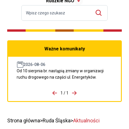
Rudzkie NGO
Ważne komunikaty
2026-08-06
Od 10 sierpnia br. nastąpią zmiany w organizacji
ruchu drogowego na części ul. Energetyków.
do porzpedniego komunikatu
1 / 1
Przejdź do następnego kom
Strona główna
Ruda Śląska
Aktualności