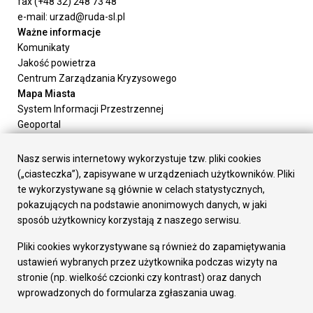
fax (+48 32) 248 73 48
e-mail: urzad@ruda-sl.pl
Ważne informacje
Komunikaty
Jakość powietrza
Centrum Zarządzania Kryzysowego
Mapa Miasta
System Informacji Przestrzennej
Geoportal
Urząd Miasta
Załatw sprawę
Nasz serwis internetowy wykorzystuje tzw. pliki cookies
Prezydent Miasta
(„ciasteczka”), zapisywane w urządzeniach użytkowników. Pliki
Rada Miasta
te wykorzystywane są głównie w celach statystycznych,
Wydziały
pokazujących na podstawie anonimowych danych, w jaki
Elektroniczna Skrzynka Podawcza
sposób użytkownicy korzystają z naszego serwisu.
Praca w Urzędzie
Pliki cookies wykorzystywane są również do zapamiętywania
Gospodarka
ustawień wybranych przez użytkownika podczas wizyty na
Fundusze europejskie
stronie (np. wielkość czcionki czy kontrast) oraz danych
Środki krajowe
wprowadzonych do formularza zgłaszania uwag.
Oferty inwestycyjne
Strategia Rozwoju Miasta