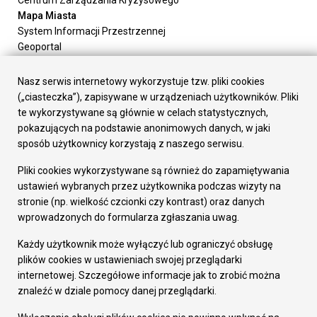
Mapa Miasta
System Informacji Przestrzennej
Geoportal
Urząd Miasta
Załatw sprawę
Nasz serwis internetowy wykorzystuje tzw. pliki cookies
Prezydent Miasta
(„ciasteczka”), zapisywane w urządzeniach użytkowników. Pliki
Rada Miasta
te wykorzystywane są głównie w celach statystycznych,
Wydziały
pokazujących na podstawie anonimowych danych, w jaki
Elektroniczna Skrzynka Podawcza
sposób użytkownicy korzystają z naszego serwisu.
Praca w Urzędzie
Pliki cookies wykorzystywane są również do zapamiętywania
Gospodarka
ustawień wybranych przez użytkownika podczas wizyty na
Fundusze europejskie
stronie (np. wielkość czcionki czy kontrast) oraz danych
Środki krajowe
wprowadzonych do formularza zgłaszania uwag.
Oferty inwestycyjne
Strategia Rozwoju Miasta
Każdy użytkownik może wyłączyć lub ograniczyć obsługę
Pozostałe
plików cookies w ustawieniach swojej przeglądarki
Deklaracja dostępności
internetowej. Szczegółowe informacje jak to zrobić można
Dane osobowe
znaleźć w dziale pomocy danej przeglądarki.
Dodaj opinię o witrynie
© Urząd Miasta RUDA Śląska 2023