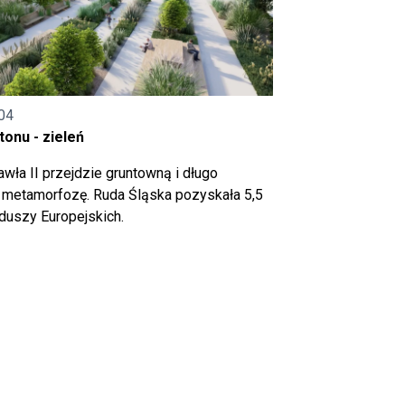
04
onu - zieleń
wła II przejdzie gruntowną i długo
metamorfozę. Ruda Śląska pozyskała 5,5
nduszy Europejskich.