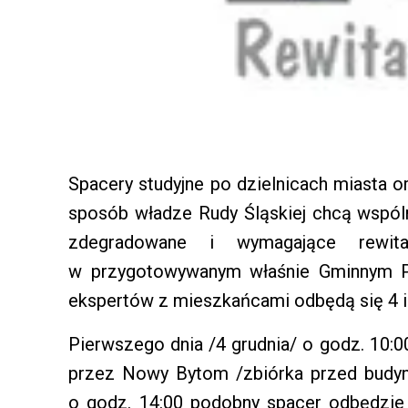
Spacery studyjne po dzielnicach miasta o
sposób władze Rudy Śląskiej chcą wspó
zdegradowane i wymagające rewital
w przygotowywanym właśnie Gminnym Pr
ekspertów z mieszkańcami odbędą się 4 i 
Pierwszego dnia /4 grudnia/ o godz. 10:0
przez Nowy Bytom /zbiórka przed budynk
o godz. 14:00 podobny spacer odbędzie