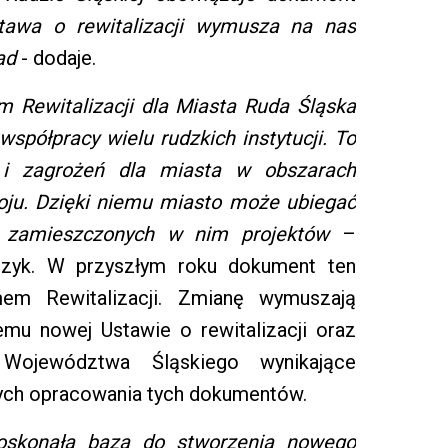
stawa o rewitalizacji wymusza na nas
sad
- dodaje.
m Rewitalizacji dla Miasta Ruda Śląska
spółpracy wielu rudzkich instytucji. To
i zagrożeń dla miasta w obszarach
zwoju. Dzięki niemu miasto może ubiegać
ję zamieszczonych w nim projektów
–
czyk. W przyszłym roku dokument ten
em Rewitalizacji. Zmianę wymuszają
emu nowej Ustawie o rewitalizacji oraz
 Województwa Śląskiego wynikające
ych opracowania tych dokumentów.
 doskonałą bazą do stworzenia nowego