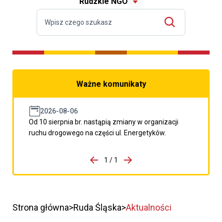
Rudzkie NGO
Ważne komunikaty
2026-08-06
Od 10 sierpnia br. nastąpią zmiany w organizacji
ruchu drogowego na części ul. Energetyków.
do porzpedniego komunikatu
1 / 1
Przejdź do następnego kom
Strona główna
Ruda Śląska
Aktualności