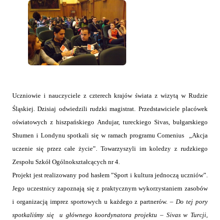
Uczniowie i nauczyciele z czterech krajów świata z wizytą w Rudzie
Śląskiej. Dzisiaj odwiedzili rudzki magistrat. Przedstawiciele placówek
oświatowych z hiszpańskiego Andujar, tureckiego Sivas, bułgarskiego
Shumen i Londynu spotkali się w ramach programu Comenius
„Akcja
uczenie się przez całe życie”. Towarzyszyli im koledzy z rudzkiego
Zespołu Szkół Ogólnokształcących nr 4.
Projekt jest realizowany pod hasłem ”Sport i kultura jednoczą uczniów”.
Jego uczestnicy zapoznają się z praktycznym wykorzystaniem zasobów
i organizacją imprez sportowych u każdego z partnerów. –
Do tej pory
spotkaliśmy się u głównego koordynatora projektu – Sivas w Turcji,