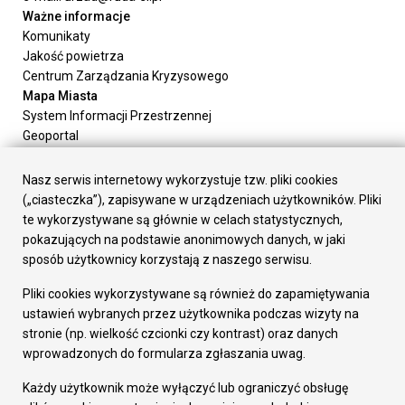
Ważne informacje
Komunikaty
Jakość powietrza
Centrum Zarządzania Kryzysowego
Mapa Miasta
System Informacji Przestrzennej
Geoportal
Urząd Miasta
Załatw sprawę
Nasz serwis internetowy wykorzystuje tzw. pliki cookies
Prezydent Miasta
(„ciasteczka”), zapisywane w urządzeniach użytkowników. Pliki
Rada Miasta
te wykorzystywane są głównie w celach statystycznych,
Wydziały
pokazujących na podstawie anonimowych danych, w jaki
Elektroniczna Skrzynka Podawcza
sposób użytkownicy korzystają z naszego serwisu.
Praca w Urzędzie
Pliki cookies wykorzystywane są również do zapamiętywania
Gospodarka
ustawień wybranych przez użytkownika podczas wizyty na
Fundusze europejskie
stronie (np. wielkość czcionki czy kontrast) oraz danych
Środki krajowe
wprowadzonych do formularza zgłaszania uwag.
Oferty inwestycyjne
Strategia Rozwoju Miasta
Każdy użytkownik może wyłączyć lub ograniczyć obsługę
Pozostałe