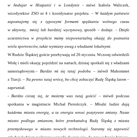
w Andujar w Hiszpanii i w Londynie
- mówi Izabela Waliczek,
wicedyrektor ZSO nr 4 i koordynator projektu. –
W każdym państwie
zapoznajemy się z typowymi formami spędzania wolnego czasu
w aktywny, mniej lub bardziej wyczynowy, sposób
– dodaje. –
Dzięki
uczestnictwu w projekcie mamy niepowtarzalną okazję do poznania
wielu sportowców, także wymiany uwag z władzami lokalnymi.
W Rudzie Śląskiej goście przebywają od 26 stycznia. Wczoraj odwiedzili
Wisłę i mieli okazję pojeździć na nartach, dzisiaj spotkali się z władzami
samorządowymi.–
Bardzo mi się tutaj podoba
– mówił Mahommet
z Turcji. –
Na pewno tutaj wrócę, bo chcę zobaczyć Rudę Śląską latem –
zapewniał.
-
Bardzo cieszę się, że możemy was tutaj gościć
– mówił podczas
spotkania w magistracie Michał Pierończyk. –
Młodzi ludzie dają
każdemu miastu energię, a ta energia wnosi pozytywne zmiany. Nasze
miasto podlega zmianom, które przekształcą Rudę Śląską z miasta
przemysłowego w miasto nowych technologii. Staramy się zapewnić