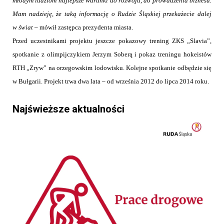
młodym ludziom najlepsze warunki do rozwoju, do prowadzenia biznesu.
Mam nadzieję, że taką informację o Rudzie Śląskiej przekażecie dalej
w świat
– mówił zastępca prezydenta miasta.
Przed uczestnikami projektu jeszcze pokazowy trening ZKS „Slavia”,
spotkanie z olimpijczykiem Jerzym Soberą i pokaz treningu hokeistów
RTH „Zryw” na orzegowskim lodowisku. Kolejne spotkanie odbędzie się
w Bułgarii. Projekt trwa dwa lata – od września 2012 do lipca 2014 roku.
Najświeższe aktualności