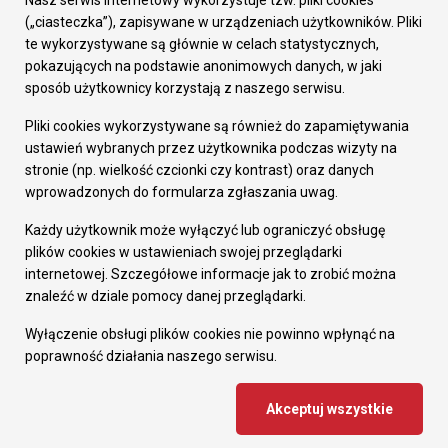
Nasz serwis internetowy wykorzystuje tzw. pliki cookies
Prezydent Miasta
(„ciasteczka”), zapisywane w urządzeniach użytkowników. Pliki
Rada Miasta
te wykorzystywane są głównie w celach statystycznych,
Wydziały
pokazujących na podstawie anonimowych danych, w jaki
Elektroniczna Skrzynka Podawcza
sposób użytkownicy korzystają z naszego serwisu.
Praca w Urzędzie
Pliki cookies wykorzystywane są również do zapamiętywania
Gospodarka
ustawień wybranych przez użytkownika podczas wizyty na
Fundusze europejskie
stronie (np. wielkość czcionki czy kontrast) oraz danych
Środki krajowe
wprowadzonych do formularza zgłaszania uwag.
Oferty inwestycyjne
Strategia Rozwoju Miasta
Każdy użytkownik może wyłączyć lub ograniczyć obsługę
Pozostałe
plików cookies w ustawieniach swojej przeglądarki
Deklaracja dostępności
internetowej. Szczegółowe informacje jak to zrobić można
Dane osobowe
znaleźć w dziale pomocy danej przeglądarki.
Dodaj opinię o witrynie
© Urząd Miasta RUDA Śląska 2023
Wyłączenie obsługi plików cookies nie powinno wpłynąć na
poprawność działania naszego serwisu.
Projekt i wdrożenie - MIGOMEDIA
Akceptuj wszystkie