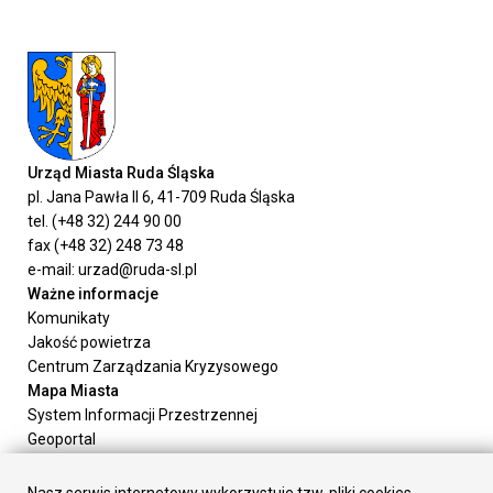
Urząd Miasta Ruda Śląska
pl. Jana Pawła II 6, 41-709 Ruda Śląska
tel. (+48 32) 244 90 00
fax (+48 32) 248 73 48
e-mail: urzad@ruda-sl.pl
Ważne informacje
Komunikaty
Jakość powietrza
Centrum Zarządzania Kryzysowego
Mapa Miasta
System Informacji Przestrzennej
Geoportal
Urząd Miasta
Załatw sprawę