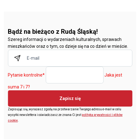
Bądź na bieżąco z Rudą Śląską!
Szereg informacji o wydarzeniach kulturalnych, sprawach
mieszkańców oraz o tym, co dzieje się na co dzień w mieście.
Pytanie kontrolne
*
Jaka jest
suma 7 i 7?
Zapisz się
Zapisując się, wyrażasz zgodę na przetwarzanie Twojego adresu e-mail w celu
wysyłki newslettera i oświadczasz że znana Ci jest
polityka prywatności i plików
cookie
.