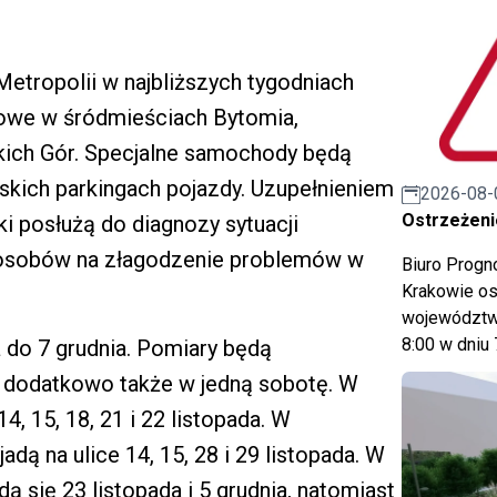
etropolii w najbliższych tygodniach
owe w śródmieściach Bytomia,
skich Gór. Specjalne samochody będą
jskich parkingach pojazdy. Uzupełnieniem
2026-08-
Ostrzeżeni
i posłużą do diagnozy sytuacji
posobów na złagodzenie problemów w
Biuro Prog
Krakowie os
województwa
8:00 w dniu 
 do 7 grudnia. Pomiary będą
 dodatkowo także w jedną sobotę. W
, 15, 18, 21 i 22 listopada. W
dą na ulice 14, 15, 28 i 29 listopada. W
ą się 23 listopada i 5 grudnia, natomiast