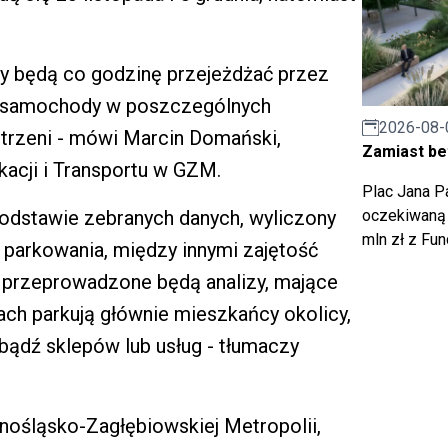
y będą co godzinę przejeżdżać przez
e samochody w poszczególnych
2026-08-
trzeni - mówi Marcin Domański,
Zamiast bet
acji i Transportu w GZM.
Plac Jana Pa
oczekiwaną 
odstawie zebranych danych, wyliczony
mln zł z Fu
parkowania, między innymi zajętość
o przeprowadzone będą analizy, mające
ch parkują głównie mieszkańcy okolicy,
bądź sklepów lub usług - tłumaczy
nośląsko-Zagłębiowskiej Metropolii,