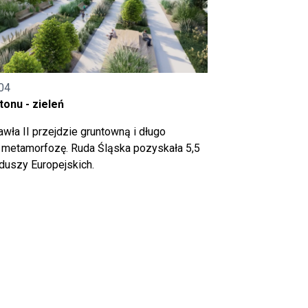
04
onu - zieleń
wła II przejdzie gruntowną i długo
metamorfozę. Ruda Śląska pozyskała 5,5
nduszy Europejskich.