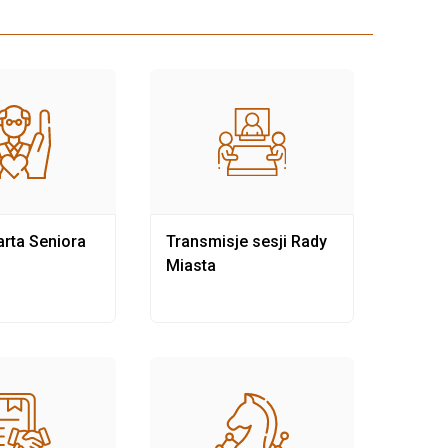
rta Seniora
Transmisje sesji Rady
Rewit
Miasta