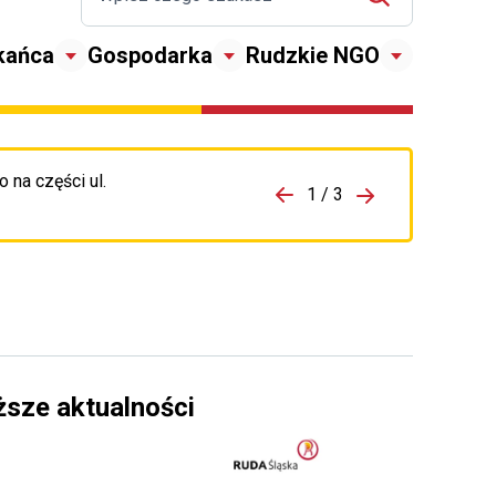
kańca
Gospodarka
Rudzkie NGO
 na części ul.
zejdź do porzpedniego komunikatu
1 / 3
Przejdź do nas
ższe aktualności