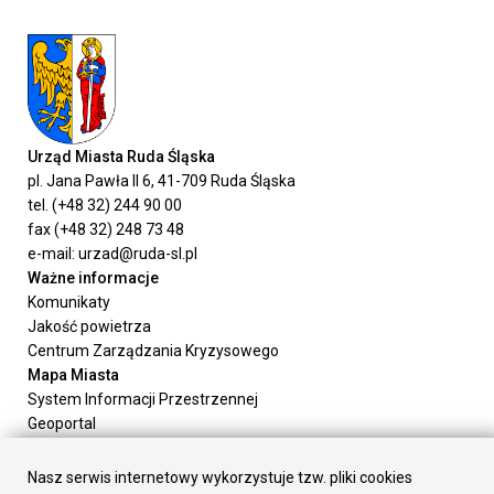
Urząd Miasta Ruda Śląska
pl. Jana Pawła II 6, 41-709 Ruda Śląska
tel. (+48 32) 244 90 00
fax (+48 32) 248 73 48
e-mail: urzad@ruda-sl.pl
Ważne informacje
Komunikaty
Jakość powietrza
Centrum Zarządzania Kryzysowego
Mapa Miasta
System Informacji Przestrzennej
Geoportal
Urząd Miasta
Załatw sprawę
Nasz serwis internetowy wykorzystuje tzw. pliki cookies