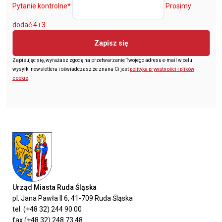
Pytanie kontrolne
*
Prosimy
dodać 4 i 3.
Zapisz się
Zapisując się, wyrażasz zgodę na przetwarzanie Twojego adresu e-mail w celu
wysyłki newslettera i oświadczasz że znana Ci jest
polityka prywatności i plików
cookie
.
Urząd Miasta Ruda Śląska
pl. Jana Pawła II 6, 41-709 Ruda Śląska
tel. (+48 32) 244 90 00
fax (+48 32) 248 73 48