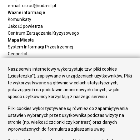
e-mail: urzad@ruda-sl.pl
Ważne informacje
Komunikaty
Jakość powietrza
Centrum Zarządzania Kryzysowego
Mapa Miasta
System Informacji Przestrzennej
Geoportal
Urząd Miasta
Załatw sprawę
Nasz serwis internetowy wykorzystuje tzw. pliki cookies
Prezydent Miasta
(„ciasteczka”), zapisywane w urządzeniach użytkowników. Pliki
Rada Miasta
te wykorzystywane są głównie w celach statystycznych,
Wydziały
pokazujących na podstawie anonimowych danych, w jaki
Elektroniczna Skrzynka Podawcza
sposób użytkownicy korzystają z naszego serwisu.
Praca w Urzędzie
Pliki cookies wykorzystywane są również do zapamiętywania
Gospodarka
ustawień wybranych przez użytkownika podczas wizyty na
Fundusze europejskie
stronie (np. wielkość czcionki czy kontrast) oraz danych
Środki krajowe
wprowadzonych do formularza zgłaszania uwag.
Oferty inwestycyjne
Strategia Rozwoju Miasta