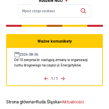
Rudzkie NGO
Ważne komunikaty
2026-08-06
Od 10 sierpnia br. nastąpią zmiany w organizacji
ruchu drogowego na części ul. Energetyków.
do porzpedniego komunikatu
1 / 1
Przejdź do następnego kom
Strona główna
Ruda Śląska
Aktualności