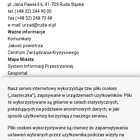
pl. Jana Pawła II 6, 41-709 Ruda Śląska
tel. (+48 32) 244 90 00
fax (+48 32) 248 73 48
e-mail: urzad@ruda-sl.pl
Ważne informacje
Komunikaty
Jakość powietrza
Centrum Zarządzania Kryzysowego
Mapa Miasta
System Informacji Przestrzennej
Geoportal
Urząd Miasta
Załatw sprawę
Nasz serwis internetowy wykorzystuje tzw. pliki cookies
Prezydent Miasta
(„ciasteczka”), zapisywane w urządzeniach użytkowników. Pliki
Rada Miasta
te wykorzystywane są głównie w celach statystycznych,
Wydziały
pokazujących na podstawie anonimowych danych, w jaki
Elektroniczna Skrzynka Podawcza
sposób użytkownicy korzystają z naszego serwisu.
Praca w Urzędzie
Pliki cookies wykorzystywane są również do zapamiętywania
Gospodarka
ustawień wybranych przez użytkownika podczas wizyty na
Fundusze europejskie