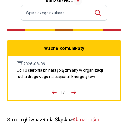
Rudzkie NGO
Ważne komunikaty
2026-08-06
Od 10 sierpnia br. nastąpią zmiany w organizacji
ruchu drogowego na części ul. Energetyków.
do porzpedniego komunikatu
1 / 1
Przejdź do następnego kom
Strona główna
Ruda Śląska
Aktualności