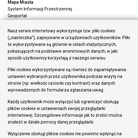
Mapa Miasta
System Informacji Przestrzennej
Geoportal
Urząd Miasta
Załatw sprawę
Nasz serwis internetowy wykorzystuje tzw. pliki cookies
Prezydent Miasta
(„ciasteczka”), zapisywane w urządzeniach użytkowników. Pliki
Rada Miasta
te wykorzystywane są głównie w celach statystycznych,
Wydziały
pokazujących na podstawie anonimowych danych, w jaki
Elektroniczna Skrzynka Podawcza
sposób użytkownicy korzystają z naszego serwisu.
Praca w Urzędzie
Pliki cookies wykorzystywane są również do zapamiętywania
Gospodarka
ustawień wybranych przez użytkownika podczas wizyty na
Fundusze europejskie
stronie (np. wielkość czcionki czy kontrast) oraz danych
Środki krajowe
wprowadzonych do formularza zgłaszania uwag.
Oferty inwestycyjne
Strategia Rozwoju Miasta
Każdy użytkownik może wyłączyć lub ograniczyć obsługę
Pozostałe
plików cookies w ustawieniach swojej przeglądarki
Deklaracja dostępności
internetowej. Szczegółowe informacje jak to zrobić można
Dane osobowe
znaleźć w dziale pomocy danej przeglądarki.
Dodaj opinię o witrynie
© Urząd Miasta RUDA Śląska 2023
Wyłączenie obsługi plików cookies nie powinno wpłynąć na