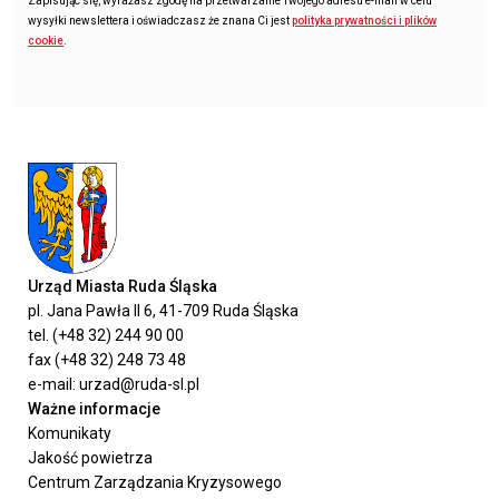
Zapisując się, wyrażasz zgodę na przetwarzanie Twojego adresu e-mail w celu
wysyłki newslettera i oświadczasz że znana Ci jest
polityka prywatności i plików
cookie
.
Urząd Miasta Ruda Śląska
pl. Jana Pawła II 6, 41-709 Ruda Śląska
tel. (+48 32) 244 90 00
fax (+48 32) 248 73 48
e-mail: urzad@ruda-sl.pl
Ważne informacje
Komunikaty
Jakość powietrza
Centrum Zarządzania Kryzysowego