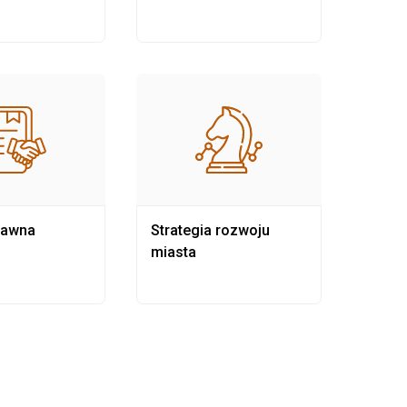
rawna
Strategia rozwoju
Pows
miasta
samo