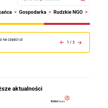
kańca
Gospodarka
Rudzkie NGO
 na części ul.
zejdź do porzpedniego komunikatu
1 / 3
Przejdź do nas
ższe aktualności