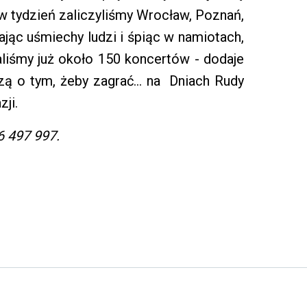
 w tydzień zaliczyliśmy Wrocław, Poznań,
erając uśmiechy ludzi i śpiąc w namiotach,
aliśmy już około 150 koncertów - dodaje
rzą o tym, żeby zagrać… na Dniach Rudy
zji.
6 497 997.