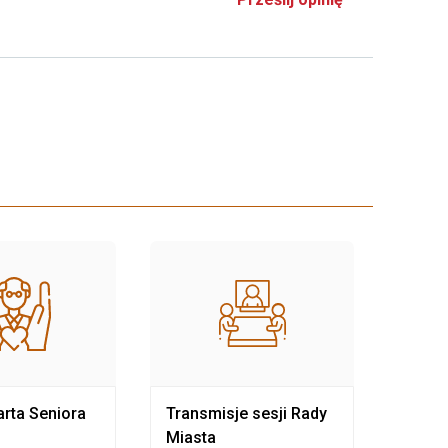
rta Seniora
Transmisje sesji Rady
Rewit
Miasta