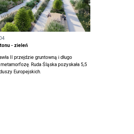
04
onu - zieleń
wła II przejdzie gruntowną i długo
metamorfozę. Ruda Śląska pozyskała 5,5
nduszy Europejskich.