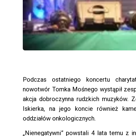
Podczas ostatniego koncertu charyt
nowotwór Tomka Mośnego wystąpił zespół
akcja dobroczynna rudzkich muzyków. Z
Iskierka, na jego koncie również kam
oddziałów onkologicznych.
„Nienegatywni” powstali 4 lata temu z i