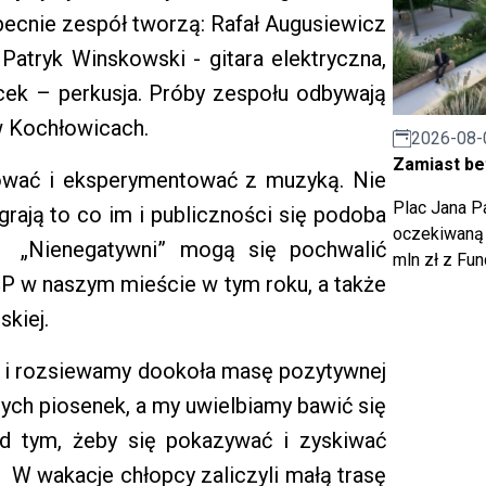
Obecnie zespół tworzą: Rafał Augusiewicz
 Patryk Winskowski - gitara elektryczna,
cek – perkusja. Próby zespołu odbywają
w Kochłowicach.
2026-08-
Zamiast bet
tować i eksperymentować z muzyką. Nie
Plac Jana Pa
grają to co im i publiczności się podoba
oczekiwaną 
. „Nienegatywni” mogą się pochwalić
mln zł z Fu
ŚP w naszym mieście w tym roku, a także
kiej.
o i rozsiewamy dookoła masę pozytywnej
szych piosenek, a my uwielbiamy bawić się
ad tym, żeby się pokazywać i zyskiwać
W wakacje chłopcy zaliczyli małą trasę