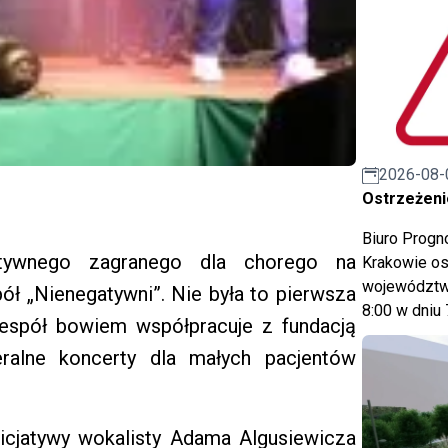
2026-08-
Ostrzeżeni
Biuro Prog
atywnego zagranego dla chorego na
Krakowie os
województwa
 „Nienegatywni”. Nie była to pierwsza
8:00 w dniu 
espół bowiem współpracuje z fundacją
eralne koncerty dla małych pacjentów
nicjatywy wokalisty Adama Algusiewicza