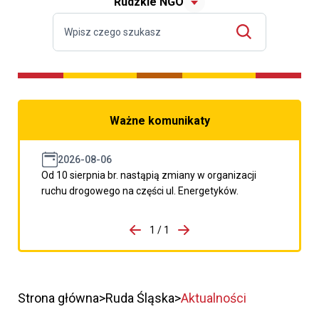
Rudzkie NGO
Ważne komunikaty
2026-08-06
Od 10 sierpnia br. nastąpią zmiany w organizacji
ruchu drogowego na części ul. Energetyków.
do porzpedniego komunikatu
1 / 1
Przejdź do następnego kom
Strona główna
Ruda Śląska
Aktualności