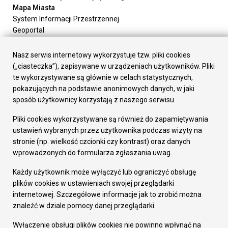
Mapa Miasta
System Informacji Przestrzennej
Geoportal
Urząd Miasta
Załatw sprawę
Nasz serwis internetowy wykorzystuje tzw. pliki cookies
Prezydent Miasta
(„ciasteczka”), zapisywane w urządzeniach użytkowników. Pliki
Rada Miasta
te wykorzystywane są głównie w celach statystycznych,
Wydziały
pokazujących na podstawie anonimowych danych, w jaki
Elektroniczna Skrzynka Podawcza
sposób użytkownicy korzystają z naszego serwisu.
Praca w Urzędzie
Pliki cookies wykorzystywane są również do zapamiętywania
Gospodarka
ustawień wybranych przez użytkownika podczas wizyty na
Fundusze europejskie
stronie (np. wielkość czcionki czy kontrast) oraz danych
Środki krajowe
wprowadzonych do formularza zgłaszania uwag.
Oferty inwestycyjne
Strategia Rozwoju Miasta
Każdy użytkownik może wyłączyć lub ograniczyć obsługę
Pozostałe
plików cookies w ustawieniach swojej przeglądarki
Deklaracja dostępności
internetowej. Szczegółowe informacje jak to zrobić można
Dane osobowe
znaleźć w dziale pomocy danej przeglądarki.
Dodaj opinię o witrynie
© Urząd Miasta RUDA Śląska 2023
Wyłączenie obsługi plików cookies nie powinno wpłynąć na