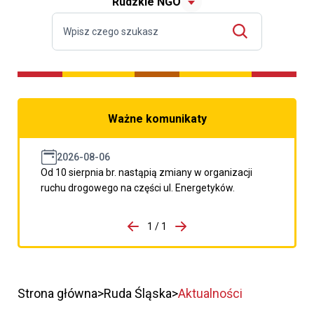
Rudzkie NGO
Ważne komunikaty
2026-08-06
Od 10 sierpnia br. nastąpią zmiany w organizacji
ruchu drogowego na części ul. Energetyków.
do porzpedniego komunikatu
1 / 1
Przejdź do następnego kom
Strona główna
Ruda Śląska
Aktualności