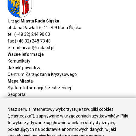
Urząd Miasta Ruda Śląska
pl. Jana Pawła II 6, 41-709 Ruda Śląska
tel. (+48 32) 244 90 00
fax (+48 32) 248 73 48
e-mail: urzad@ruda-sl.pl
Ważne informacje
Komunikaty
Jakość powietrza
Centrum Zarządzania Kryzysowego
Mapa Miasta
System Informacji Przestrzennej
Geoportal
Urząd Miasta
Załatw sprawę
Nasz serwis internetowy wykorzystuje tzw. pliki cookies
Prezydent Miasta
(„ciasteczka”), zapisywane w urządzeniach użytkowników. Pliki
Rada Miasta
te wykorzystywane są głównie w celach statystycznych,
Wydziały
pokazujących na podstawie anonimowych danych, w jaki
Elektroniczna Skrzynka Podawcza