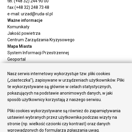
tel. (+48 32) 244 90 00
fax (+48 32) 248 73 48
e-mail: urzad@ruda-sl.pl
Ważne informacje
Komunikaty
Jakość powietrza
Centrum Zarządzania Kryzysowego
Mapa Miasta
System Informacji Przestrzennej
Geoportal
Urząd Miasta
Załatw sprawę
Nasz serwis internetowy wykorzystuje tzw. pliki cookies
Prezydent Miasta
(„ciasteczka”), zapisywane w urządzeniach użytkowników. Pliki
Rada Miasta
te wykorzystywane są głównie w celach statystycznych,
Wydziały
pokazujących na podstawie anonimowych danych, w jaki
Elektroniczna Skrzynka Podawcza
sposób użytkownicy korzystają z naszego serwisu.
Praca w Urzędzie
Pliki cookies wykorzystywane są również do zapamiętywania
Gospodarka
ustawień wybranych przez użytkownika podczas wizyty na
Fundusze europejskie
stronie (np. wielkość czcionki czy kontrast) oraz danych
Środki krajowe
wprowadzonych do formularza zgłaszania uwag.
Oferty inwestycyjne