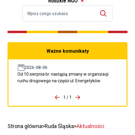
Rudzkie NGO
Ważne komunikaty
2026-08-06
Od 10 sierpnia br. nastąpią zmiany w organizacji
ruchu drogowego na części ul. Energetyków.
do porzpedniego komunikatu
1 / 1
Przejdź do następnego kom
Strona główna
Ruda Śląska
Aktualności