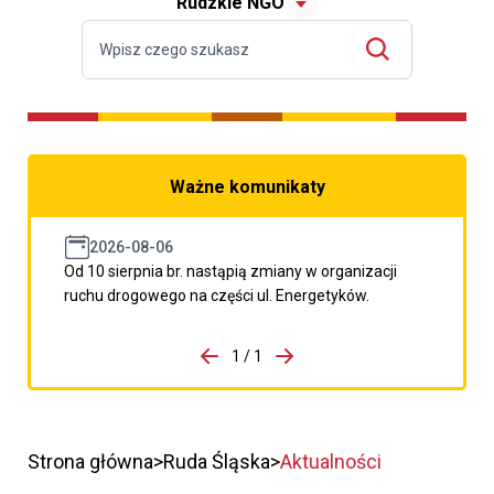
Rudzkie NGO
Ważne komunikaty
2026-08-06
Od 10 sierpnia br. nastąpią zmiany w organizacji
ruchu drogowego na części ul. Energetyków.
do porzpedniego komunikatu
1 / 1
Przejdź do następnego kom
Strona główna
Ruda Śląska
Aktualności