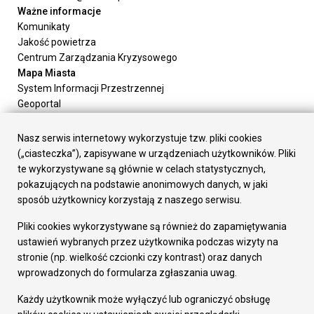
Ważne informacje
Komunikaty
Jakość powietrza
Centrum Zarządzania Kryzysowego
Mapa Miasta
System Informacji Przestrzennej
Geoportal
Urząd Miasta
Załatw sprawę
Nasz serwis internetowy wykorzystuje tzw. pliki cookies
Prezydent Miasta
(„ciasteczka”), zapisywane w urządzeniach użytkowników. Pliki
Rada Miasta
te wykorzystywane są głównie w celach statystycznych,
Wydziały
pokazujących na podstawie anonimowych danych, w jaki
Elektroniczna Skrzynka Podawcza
sposób użytkownicy korzystają z naszego serwisu.
Praca w Urzędzie
Pliki cookies wykorzystywane są również do zapamiętywania
Gospodarka
ustawień wybranych przez użytkownika podczas wizyty na
Fundusze europejskie
stronie (np. wielkość czcionki czy kontrast) oraz danych
Środki krajowe
wprowadzonych do formularza zgłaszania uwag.
Oferty inwestycyjne
Strategia Rozwoju Miasta
Każdy użytkownik może wyłączyć lub ograniczyć obsługę
Pozostałe