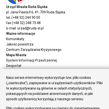
Urząd Miasta Ruda Śląska
pl. Jana Pawła II 6, 41-709 Ruda Śląska
tel. (+48 32) 244 90 00
fax (+48 32) 248 73 48
e-mail: urzad@ruda-sl.pl
Ważne informacje
Komunikaty
Jakość powietrza
Centrum Zarządzania Kryzysowego
Mapa Miasta
System Informacji Przestrzennej
Geoportal
Urząd Miasta
Załatw sprawę
Nasz serwis internetowy wykorzystuje tzw. pliki cookies
Prezydent Miasta
(„ciasteczka”), zapisywane w urządzeniach użytkowników. Pliki
Rada Miasta
te wykorzystywane są głównie w celach statystycznych,
Wydziały
pokazujących na podstawie anonimowych danych, w jaki
Elektroniczna Skrzynka Podawcza
sposób użytkownicy korzystają z naszego serwisu.
Praca w Urzędzie
Pliki cookies wykorzystywane są również do zapamiętywania
Gospodarka