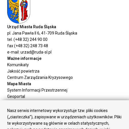
Urząd Miasta Ruda Śląska
pl. Jana Pawła II 6, 41-709 Ruda Śląska
tel. (+48 32) 244 90 00
fax (+48 32) 248 73 48
e-mail: urzad@ruda-sl.pl
Ważne informacje
Komunikaty
Jakość powietrza
Centrum Zarządzania Kryzysowego
Mapa Miasta
System Informacji Przestrzennej
Geoportal
Urząd Miasta
Załatw sprawę
Nasz serwis internetowy wykorzystuje tzw. pliki cookies
Prezydent Miasta
(„ciasteczka”), zapisywane w urządzeniach użytkowników. Pliki
Rada Miasta
te wykorzystywane są głównie w celach statystycznych,
Wydziały