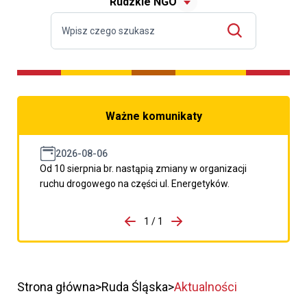
Rudzkie NGO
Ważne komunikaty
2026-08-06
Od 10 sierpnia br. nastąpią zmiany w organizacji
ruchu drogowego na części ul. Energetyków.
do porzpedniego komunikatu
1 / 1
Przejdź do następnego kom
Strona główna
Ruda Śląska
Aktualności