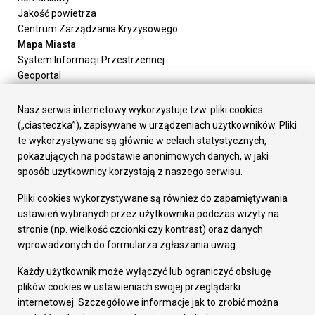
Jakość powietrza
Centrum Zarządzania Kryzysowego
Mapa Miasta
System Informacji Przestrzennej
Geoportal
Urząd Miasta
Załatw sprawę
Nasz serwis internetowy wykorzystuje tzw. pliki cookies
Prezydent Miasta
(„ciasteczka”), zapisywane w urządzeniach użytkowników. Pliki
Rada Miasta
te wykorzystywane są głównie w celach statystycznych,
Wydziały
pokazujących na podstawie anonimowych danych, w jaki
Elektroniczna Skrzynka Podawcza
sposób użytkownicy korzystają z naszego serwisu.
Praca w Urzędzie
Pliki cookies wykorzystywane są również do zapamiętywania
Gospodarka
ustawień wybranych przez użytkownika podczas wizyty na
Fundusze europejskie
stronie (np. wielkość czcionki czy kontrast) oraz danych
Środki krajowe
wprowadzonych do formularza zgłaszania uwag.
Oferty inwestycyjne
Strategia Rozwoju Miasta
Każdy użytkownik może wyłączyć lub ograniczyć obsługę
Pozostałe
plików cookies w ustawieniach swojej przeglądarki
Deklaracja dostępności
internetowej. Szczegółowe informacje jak to zrobić można
Dane osobowe