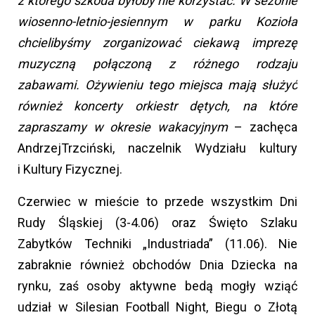
z którego szkoda byłoby nie korzystać. W sezonie
wiosenno-letnio-jesiennym w parku Kozioła
chcielibyśmy zorganizować ciekawą imprezę
muzyczną połączoną z różnego rodzaju
zabawami. Ożywieniu tego miejsca mają służyć
również koncerty orkiestr dętych, na które
zapraszamy w okresie wakacyjnym
– zachęca
AndrzejTrzciński, naczelnik Wydziału kultury
i Kultury Fizycznej.
Czerwiec w mieście to przede wszystkim Dni
Rudy Śląskiej (3-4.06) oraz Święto Szlaku
Zabytków Techniki „Industriada” (11.06). Nie
zabraknie również obchodów Dnia Dziecka na
rynku, zaś osoby aktywne bedą mogły wziąć
udział w Silesian Football Night, Biegu o Złotą