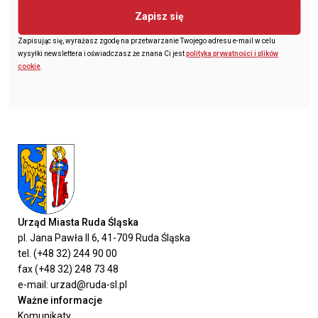
Zapisz się
Zapisując się, wyrażasz zgodę na przetwarzanie Twojego adresu e-mail w celu
wysyłki newslettera i oświadczasz że znana Ci jest
polityka prywatności i plików
cookie
.
Urząd Miasta Ruda Śląska
pl. Jana Pawła II 6, 41-709 Ruda Śląska
tel. (+48 32) 244 90 00
fax (+48 32) 248 73 48
e-mail: urzad@ruda-sl.pl
Ważne informacje
Komunikaty