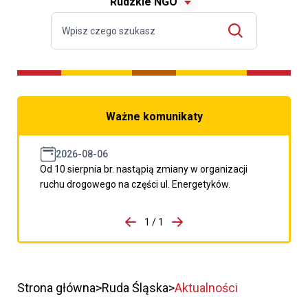
Rudzkie NGO
Ważne komunikaty
2026-08-06
Od 10 sierpnia br. nastąpią zmiany w organizacji
ruchu drogowego na części ul. Energetyków.
do porzpedniego komunikatu
1 / 1
Przejdź do następnego kom
Strona główna
Ruda Śląska
Aktualności