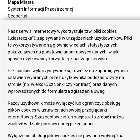
Mapa Miasta
System Informacji Przestrzennej
Geoportal
Urząd Miasta
Załatw sprawę
Nasz serwis internetowy wykorzystuje tzw. pliki cookies
Prezydent Miasta
(„ciasteczka”), zapisywane w urządzeniach użytkowników. Pliki
Rada Miasta
te wykorzystywane są głównie w celach statystycznych,
Wydziały
pokazujących na podstawie anonimowych danych, w jaki
Elektroniczna Skrzynka Podawcza
sposób użytkownicy korzystają z naszego serwisu.
Praca w Urzędzie
Pliki cookies wykorzystywane są również do zapamiętywania
Gospodarka
ustawień wybranych przez użytkownika podczas wizyty na
Fundusze europejskie
stronie (np. wielkość czcionki czy kontrast) oraz danych
Środki krajowe
wprowadzonych do formularza zgłaszania uwag.
Oferty inwestycyjne
Strategia Rozwoju Miasta
Każdy użytkownik może wyłączyć lub ograniczyć obsługę
Pozostałe
plików cookies w ustawieniach swojej przeglądarki
Deklaracja dostępności
internetowej. Szczegółowe informacje jak to zrobić można
Dane osobowe
znaleźć w dziale pomocy danej przeglądarki.
Dodaj opinię o witrynie
© Urząd Miasta RUDA Śląska 2023
Wyłączenie obsługi plików cookies nie powinno wpłynąć na