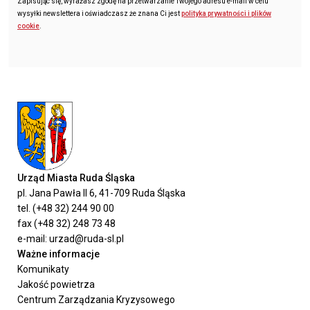
Zapisując się, wyrażasz zgodę na przetwarzanie Twojego adresu e-mail w celu
wysyłki newslettera i oświadczasz że znana Ci jest
polityka prywatności i plików
cookie
.
Urząd Miasta Ruda Śląska
pl. Jana Pawła II 6, 41-709 Ruda Śląska
tel. (+48 32) 244 90 00
fax (+48 32) 248 73 48
e-mail: urzad@ruda-sl.pl
Ważne informacje
Komunikaty
Jakość powietrza
Centrum Zarządzania Kryzysowego