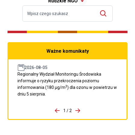
Rudzkie NGO
Ważne komunikaty
2026-08-05
Regionalny Wydział Monitoringu Środowiska
informuje o ryzyku przekroczenia poziomu
3
informowania (180 μg/m
) dla ozonu w powietrzu w
dniu 5 sierpnia.
do porzpedniego komunikatu
1 / 2
Przejdź do następnego kom