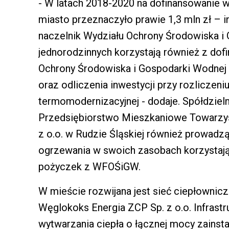
- W latach 2018-2020 na dofinansowanie w
miasto przeznaczyło prawie 1,3 mln zł – 
naczelnik Wydziału Ochrony Środowiska i
jednorodzinnych korzystają również z do
Ochrony Środowiska i Gospodarki Wodnej
oraz odliczenia inwestycji przy rozliczeni
termomodernizacyjnej - dodaje. Spółdziel
Przedsiębiorstwo Mieszkaniowe Towarzy
z o.o. w Rudzie Śląskiej również prowad
ogrzewania w swoich zasobach korzystaj
pożyczek z WFOŚiGW.
W mieście rozwijana jest sieć ciepłownic
Węglokoks Energia ZCP Sp. z o.o. Infrastr
wytwarzania ciepła o łącznej mocy zainst