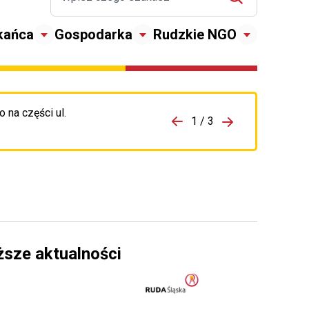
kańca
Gospodarka
Rudzkie NGO
 na części ul.
zejdź do porzpedniego komunikatu
1 / 3
Przejdź do nas
ższe aktualności