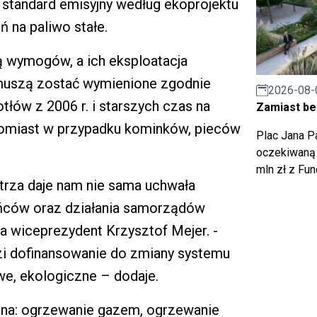
j standard emisyjny według ekoprojektu
na paliwo stałe.
ają wymogów, a ich eksploatacja
 muszą zostać wymienione zgodnie
2026-08-
tłów z 2006 r. i starszych czas na
Zamiast bet
atomiast w przypadku kominków, pieców
Plac Jana Pa
oczekiwaną 
mln zł z Fu
trza daje nam nie sama uchwała
ców oraz działania samorządów
a wiceprezydent Krzysztof Mejer. -
i dofinansowanie do zmiany systemu
e, ekologiczne – dodaje.
 na: ogrzewanie gazem, ogrzewanie