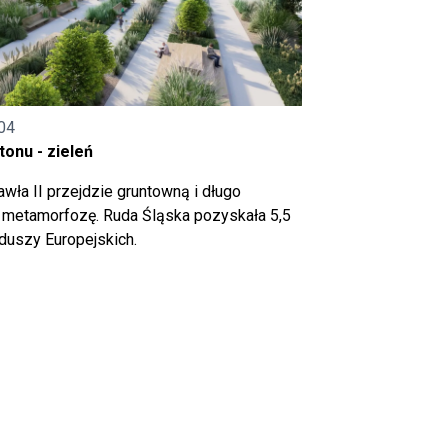
04
onu - zieleń
wła II przejdzie gruntowną i długo
metamorfozę. Ruda Śląska pozyskała 5,5
nduszy Europejskich.