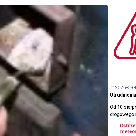
2026-08-
Utrudnienia
Od 10 sierpn
drogowego n