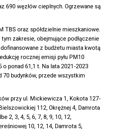
az 690 węzłów cieplnych. Ogrzewane są
M TBS oraz spółdzielnie mieszkaniowe.
w tym zakresie, obejmujące podłączenie
ły dofinansowane z budżetu miasta kwotą
redukcję rocznej emisji pyłu PM10
,5 o ponad 61,1 t. Na lata 2021-2023
ad 70 budynków, przede wszystkim
ków przy ul. Mickiewicza 1, Kokota 127-
Bielszowickiej 112, Okrężnej 4, Damrota
2, 3, 4, 5, 6, 7, 8, 9, 10, 12,
Czereśniowej 10, 12, 14, Damrota 5,