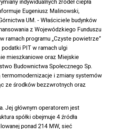
ymiany indywidualnych źródeł ciepła
informuje Eugeniusz Malinowski,
 Górnictwa UM. - Właściciele budynków
finansowania z Wojewódzkiego Funduszu
 w ramach programu „Czyste powietrze”
u podatki PIT w ramach ulgi
nie mieszkaniowe oraz Miejskie
stwo Budownictwa Społecznego Sp.
zą termomodernizacje i zmiany systemów
ąc ze środków bezzwrotnych oraz
za. Jej głównym operatorem jest
uktura spółki obejmuje 4 źródła
alowanej ponad 214 MW, sieć