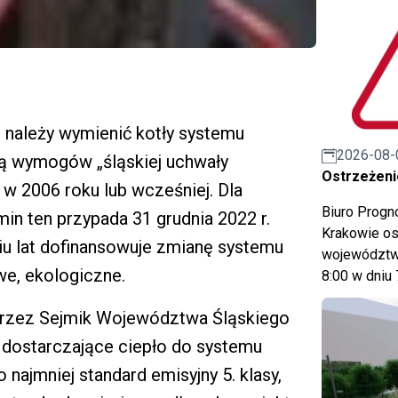
 należy wymienić kotły systemu
2026-08-
ają wymogów „śląskiej uchwały
Ostrzeżeni
w 2006 roku lub wcześniej. Dla
Biuro Prog
in ten przypada 31 grudnia 2022 r.
Krakowie os
iu lat dofinansowuje zmianę systemu
województwa
e, ekologiczne.
8:00 w dniu 
przez Sejmik Województwa Śląskiego
y dostarczające ciepło do systemu
najmniej standard emisyjny 5. klasy,