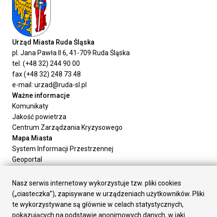
Urząd Miasta Ruda Śląska
pl. Jana Pawła II 6, 41-709 Ruda Śląska
tel. (+48 32) 244 90 00
fax (+48 32) 248 73 48
e-mail: urzad@ruda-sl.pl
Ważne informacje
Komunikaty
Jakość powietrza
Centrum Zarządzania Kryzysowego
Mapa Miasta
System Informacji Przestrzennej
Geoportal
Urząd Miasta
Załatw sprawę
Nasz serwis internetowy wykorzystuje tzw. pliki cookies
Prezydent Miasta
(„ciasteczka”), zapisywane w urządzeniach użytkowników. Pliki
Rada Miasta
te wykorzystywane są głównie w celach statystycznych,
Wydziały
pokazujących na podstawie anonimowych danych, w jaki