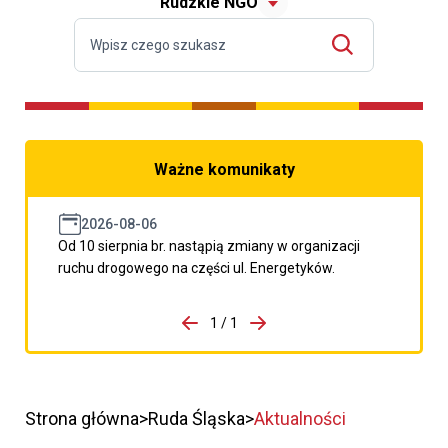
Rudzkie NGO
Ważne komunikaty
2026-08-06
Od 10 sierpnia br. nastąpią zmiany w organizacji
ruchu drogowego na części ul. Energetyków.
do porzpedniego komunikatu
1 / 1
Przejdź do następnego kom
Strona główna
Ruda Śląska
Aktualności