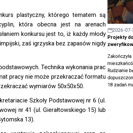
onkurs plastyczny, którego tematem są
cyplin, która obecna jest na arenach
2026-07-
słaniem konkursu jest to, iż każdy młody
Projekty d
impijski, zaś igrzyska bez zapasów nigdy
zweryfiko
Zakończyła 
mieszkańców
ł podstawowych. Technika wykonania prac
Rudzianie b
ormat pracy nie może przekraczać formatu
dopuszczony
18 zadań ma
przekraczać wymiarów 50x50x50.
retariacie Szkoły Podstawowej nr 6 (ul.
wowej nr 41 (ul. Gierałtowskiego 15) lub
Bytomska 13).