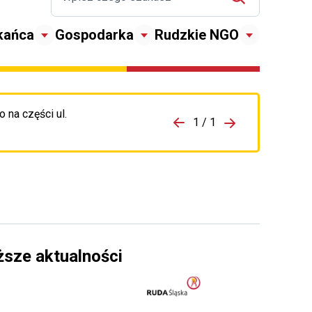
kańca
Gospodarka
Rudzkie NGO
 na części ul.
zejdź do porzpedniego komunikatu
1 / 1
Przejdź do nas
ższe aktualności