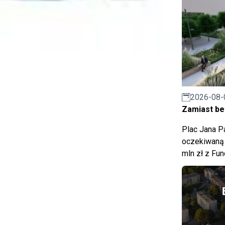
2026-08-
Zamiast bet
Plac Jana Pa
oczekiwaną 
mln zł z Fu