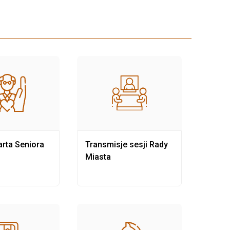
rta Seniora
Transmisje sesji Rady
Rewit
Miasta