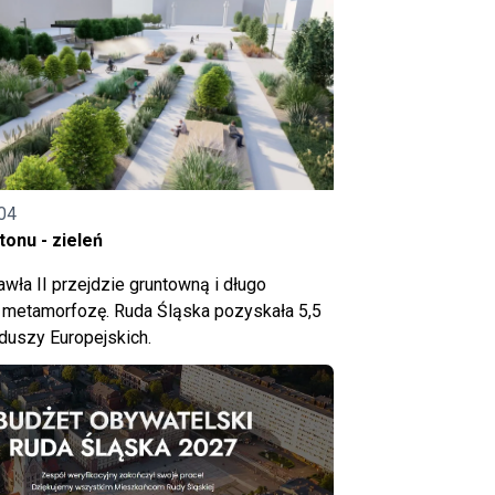
04
onu - zieleń
wła II przejdzie gruntowną i długo
metamorfozę. Ruda Śląska pozyskała 5,5
nduszy Europejskich.