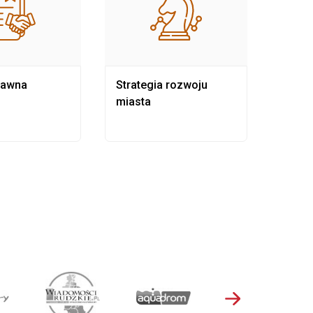
rawna
Strategia rozwoju
Pows
miasta
samo