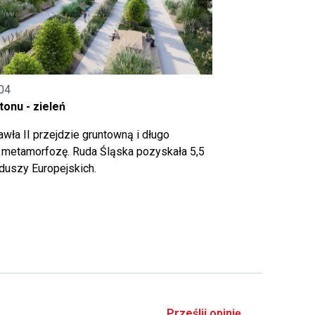
04
onu - zieleń
wła II przejdzie gruntowną i długo
metamorfozę. Ruda Śląska pozyskała 5,5
nduszy Europejskich.
Prześlij opinię