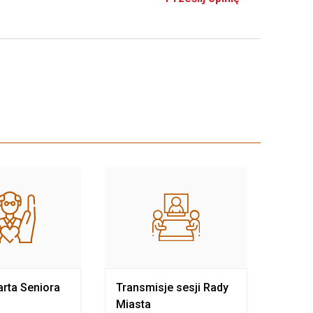
rta Seniora
Transmisje sesji Rady
Rewit
Miasta