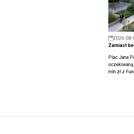
2026-08-
Zamiast bet
Plac Jana Pa
oczekiwaną 
mln zł z Fu