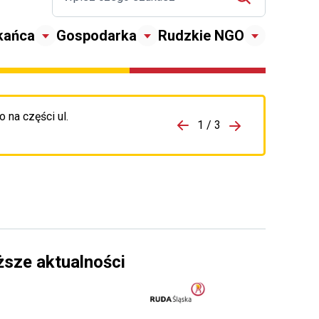
kańca
Gospodarka
Rudzkie NGO
 na części ul.
zejdź do porzpedniego komunikatu
1 / 3
Przejdź do nas
ższe aktualności