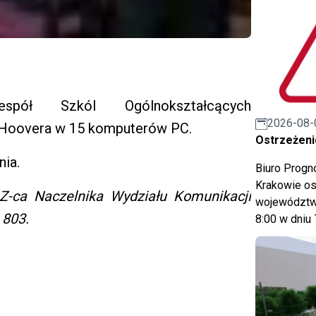
pół Szkól Ogólnokształcących
2026-08-
a Hoovera w 15 komputerów PC.
Ostrzeżeni
nia.
Biuro Prog
Krakowie os
 Z-ca Naczelnika Wydziału Komunikacji
województwa
 803.
8:00 w dniu 