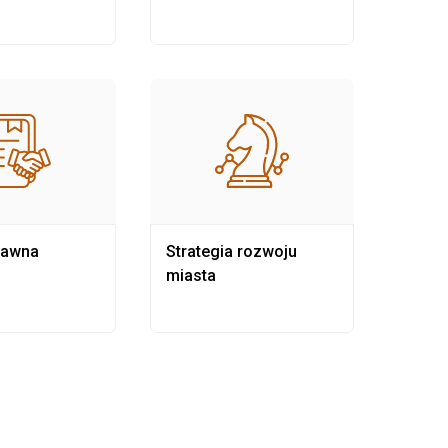
rawna
Strategia rozwoju
Pows
miasta
samo