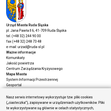
Urząd Miasta Ruda Śląska
pl. Jana Pawła II 6, 41-709 Ruda Śląska
tel. (+48 32) 244 90 00
fax (+48 32) 248 73 48
e-mail: urzad@ruda-sl.pl
Ważne informacje
Komunikaty
Jakość powietrza
Centrum Zarządzania Kryzysowego
Mapa Miasta
System Informacji Przestrzennej
Geoportal
Urząd Miasta
Załatw sprawę
Nasz serwis internetowy wykorzystuje tzw. pliki cookies
Prezydent Miasta
(„ciasteczka”), zapisywane w urządzeniach użytkowników. Pliki
Rada Miasta
te wykorzystywane są głównie w celach statystycznych,