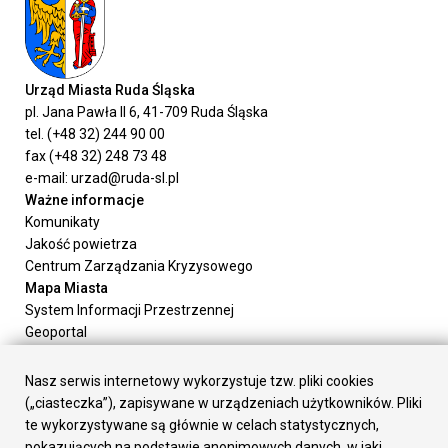
Urząd Miasta Ruda Śląska
pl. Jana Pawła II 6, 41-709 Ruda Śląska
tel. (+48 32) 244 90 00
fax (+48 32) 248 73 48
e-mail: urzad@ruda-sl.pl
Ważne informacje
Komunikaty
Jakość powietrza
Centrum Zarządzania Kryzysowego
Mapa Miasta
System Informacji Przestrzennej
Geoportal
Urząd Miasta
Załatw sprawę
Nasz serwis internetowy wykorzystuje tzw. pliki cookies
Prezydent Miasta
(„ciasteczka”), zapisywane w urządzeniach użytkowników. Pliki
Rada Miasta
te wykorzystywane są głównie w celach statystycznych,
Wydziały
pokazujących na podstawie anonimowych danych, w jaki