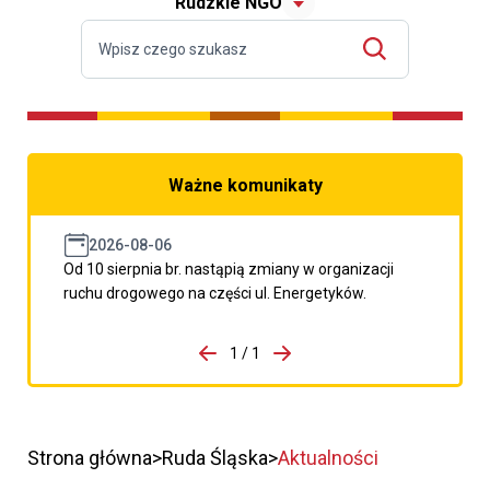
Rudzkie NGO
Ważne komunikaty
2026-08-06
Od 10 sierpnia br. nastąpią zmiany w organizacji
ruchu drogowego na części ul. Energetyków.
do porzpedniego komunikatu
1 / 1
Przejdź do następnego kom
Strona główna
Ruda Śląska
Aktualności