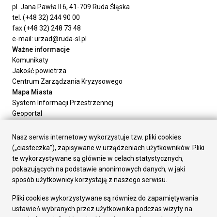
pl. Jana Pawła II 6, 41-709 Ruda Śląska
tel. (+48 32) 244 90 00
fax (+48 32) 248 73 48
e-mail: urzad@ruda-sl.pl
Ważne informacje
Komunikaty
Jakość powietrza
Centrum Zarządzania Kryzysowego
Mapa Miasta
System Informacji Przestrzennej
Geoportal
Urząd Miasta
Załatw sprawę
Nasz serwis internetowy wykorzystuje tzw. pliki cookies
Prezydent Miasta
(„ciasteczka”), zapisywane w urządzeniach użytkowników. Pliki
Rada Miasta
te wykorzystywane są głównie w celach statystycznych,
Wydziały
pokazujących na podstawie anonimowych danych, w jaki
Elektroniczna Skrzynka Podawcza
sposób użytkownicy korzystają z naszego serwisu.
Praca w Urzędzie
Pliki cookies wykorzystywane są również do zapamiętywania
Gospodarka
ustawień wybranych przez użytkownika podczas wizyty na
Fundusze europejskie