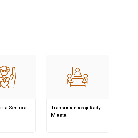
rta Seniora
Transmisje sesji Rady
Rewit
Miasta