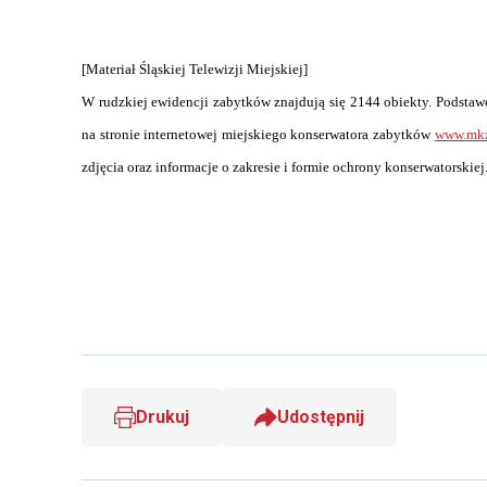
[Materiał Śląskiej Telewizji Miejskiej]
W rudzkiej ewidencji zabytków znajdują się 2144 obiekty. Podsta
na stronie internetowej miejskiego konserwatora zabytków
www.mkz
zdjęcia oraz informacje o zakresie i formie ochrony konserwatorskiej
Drukuj
Udostępnij