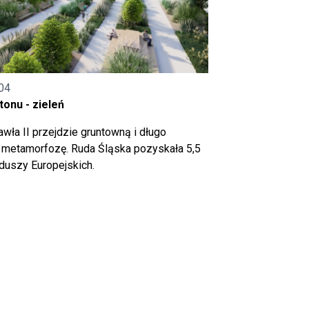
04
onu - zieleń
wła II przejdzie gruntowną i długo
metamorfozę. Ruda Śląska pozyskała 5,5
nduszy Europejskich.