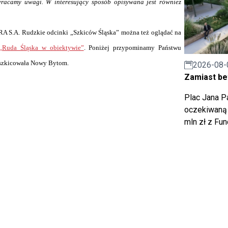
 zwracamy uwagi. W interesujący sposób opisywana jest również
TRA S.A. Rudzkie odcinki „Szkiców Śląska” można też oglądać na
„Ruda Śląska w obiektywie”
. Poniżej przypominamy Państwu
 szkicowała Nowy Bytom.
2026-08-
Zamiast bet
Plac Jana Pa
oczekiwaną 
mln zł z Fu