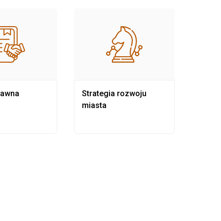
rawna
Strategia rozwoju
Pows
miasta
samo