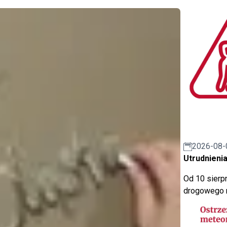
2026-08-
Utrudnienia
Od 10 sierpn
drogowego n