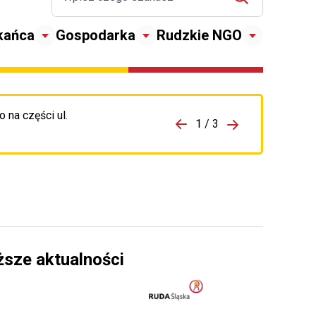
kańca
Gospodarka
Rudzkie NGO
 na części ul.
zejdź do porzpedniego komunikatu
1 / 3
Przejdź do nas
ższe aktualności