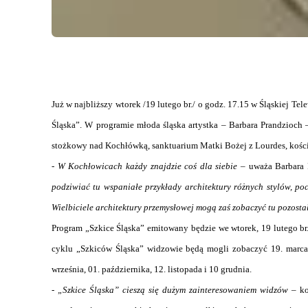
Już w najbliższy wtorek /19 lutego br./ o godz. 17.15 w Śląskiej T
Śląska”. W programie młoda śląska artystka – Barbara Prandzioch –
stożkowy nad Kochłówką, sanktuarium Matki Bożej z Lourdes, kości
-
W Kochłowicach każdy znajdzie coś dla siebie
– uważa Barbara P
podziwiać tu wspaniałe przykłady architektury różnych stylów, 
Wielbiciele architektury przemysłowej mogą zaś zobaczyć tu pozostał
Program „Szkice Śląska” emitowany będzie we wtorek, 19 lutego br
cyklu „Szkiców Śląska” widzowie będą mogli zobaczyć 19. marca, 1
września, 01. października, 12. listopada i 10 grudnia.
-
„Szkice Śląska” cieszą się dużym zainteresowaniem widzów
– ko