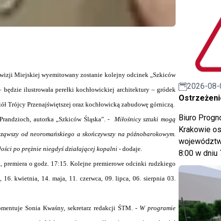
elewizji Miejskiej wyemitowany zostanie kolejny odcinek „Szkiców
2026-08-
 będzie ilustrowała perełki kochłowickiej architektury – gródek
Ostrzeżeni
ół Trójcy Przenajświętszej oraz kochłowicką zabudowę górniczą.
Biuro Prog
randzioch, autorka „Szkiców Śląska”. -
Miłośnicy sztuki mogą
Krakowie os
począwszy od neoromańskiego a skończywszy na późnobarokowym.
województwa
ości po prężnie niegdyś działającej kopalni
- dodaje.
8:00 w dniu 
., premiera o godz. 17:15. Kolejne premierowe odcinki rudzkiego
6. kwietnia, 14. maja, 11. czerwca, 09. lipca, 06. sierpnia 03.
mentuje Sonia Kwaśny, sekretarz redakcji ŚTM. -
W programie