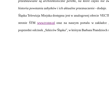
przedstawiane są architektoniczne perełki, na które często nie
historia powstania zabytków i ich aktualne przeznaczenie
- dodaje.
Śląska Telewizja Miejska dostępna jest w analogowej ofercie VEC
stronie ŚTM
www.tvstm.pl
oraz na naszym portalu w zakładce
poprzedni odcinek „Szkiców Śląska”, w którym Barbara Prandzioch