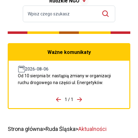
Rudzkie NGO
Ważne komunikaty
2026-08-06
Od 10 sierpnia br. nastąpią zmiany w organizacji
ruchu drogowego na części ul. Energetyków.
do porzpedniego komunikatu
1 / 1
Przejdź do następnego kom
Strona główna
Ruda Śląska
Aktualności