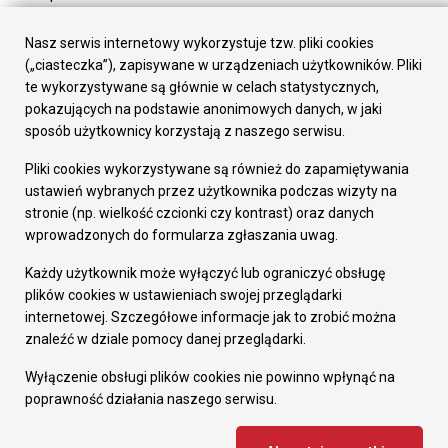
Urząd Miasta
Załatw sprawę
Nasz serwis internetowy wykorzystuje tzw. pliki cookies
Prezydent Miasta
(„ciasteczka”), zapisywane w urządzeniach użytkowników. Pliki
Rada Miasta
te wykorzystywane są głównie w celach statystycznych,
Wydziały
pokazujących na podstawie anonimowych danych, w jaki
Elektroniczna Skrzynka Podawcza
sposób użytkownicy korzystają z naszego serwisu.
Praca w Urzędzie
Pliki cookies wykorzystywane są również do zapamiętywania
Gospodarka
ustawień wybranych przez użytkownika podczas wizyty na
Fundusze europejskie
stronie (np. wielkość czcionki czy kontrast) oraz danych
Środki krajowe
wprowadzonych do formularza zgłaszania uwag.
Oferty inwestycyjne
Strategia Rozwoju Miasta
Każdy użytkownik może wyłączyć lub ograniczyć obsługę
Pozostałe
plików cookies w ustawieniach swojej przeglądarki
Deklaracja dostępności
internetowej. Szczegółowe informacje jak to zrobić można
Dane osobowe
znaleźć w dziale pomocy danej przeglądarki.
Dodaj opinię o witrynie
© Urząd Miasta RUDA Śląska 2023
Wyłączenie obsługi plików cookies nie powinno wpłynąć na
poprawność działania naszego serwisu.
Projekt i wdrożenie - MIGOMEDIA