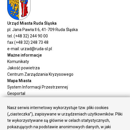
Urząd Miasta Ruda Śląska
pl. Jana Pawła II 6, 41-709 Ruda Śląska
tel. (+48 32) 244 90 00
fax (+48 32) 248 73 48
e-mail: urzad@ruda-sl.pl
Ważne informacje
Komunikaty
Jakość powietrza
Centrum Zarządzania Kryzysowego
Mapa Miasta
System Informacji Przestrzennej
Geoportal
Urząd Miasta
Załatw sprawę
Nasz serwis internetowy wykorzystuje tzw. pliki cookies
Prezydent Miasta
(„ciasteczka”), zapisywane w urządzeniach użytkowników. Pliki
Rada Miasta
te wykorzystywane są głównie w celach statystycznych,
Wydziały
pokazujących na podstawie anonimowych danych, w jaki