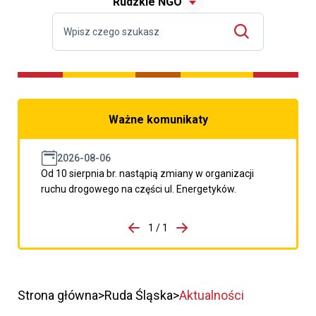
Rudzkie NGO
Ważne komunikaty
2026-08-06
Od 10 sierpnia br. nastąpią zmiany w organizacji
ruchu drogowego na części ul. Energetyków.
do porzpedniego komunikatu
1 / 1
Przejdź do następnego kom
Strona główna
Ruda Śląska
Aktualności