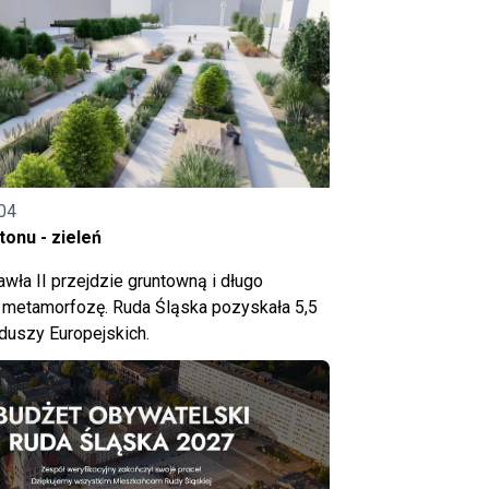
04
onu - zieleń
wła II przejdzie gruntowną i długo
metamorfozę. Ruda Śląska pozyskała 5,5
nduszy Europejskich.