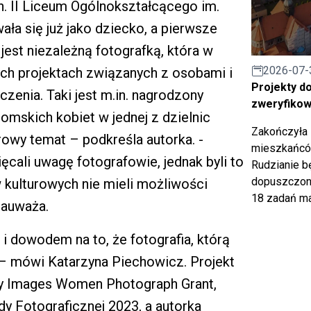
n. II Liceum Ogólnokształcącego im.
ła się już jako dziecko, a pierwsze
jest niezależną fotografką, która w
2026-07-
ych projektach związanych z osobami i
Projekty d
enia. Taki jest m.in. nagrodzony
zweryfiko
romskich kobiet w jednej z dzielnic
Zakończyła 
owy temat – podkreśla autorka. -
mieszkańców
cali uwagę fotografowie, jednak byli to
Rudzianie b
dopuszczony
 kulturowych nie mieli możliwości
18 zadań ma
zauważa.
i dowodem na to, że fotografia, którą
e – mówi Katarzyna Piechowicz. Projekt
tty Images Women Photograph Grant,
y Fotograficznej 2023, a autorka