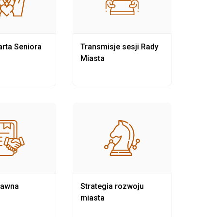
rta Seniora
Transmisje sesji Rady
Rewit
Miasta
rawna
Strategia rozwoju
Pows
miasta
samo