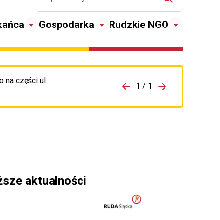
kańca
Gospodarka
Rudzkie NGO
 na części ul.
zejdź do porzpedniego komunikatu
1 / 1
Przejdź do nas
ższe aktualności