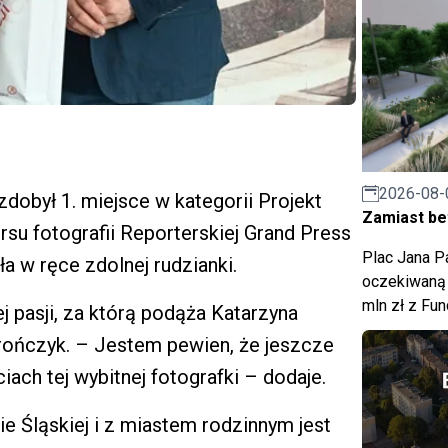
2026-08-
dobył 1. miejsce w kategorii Projekt
Zamiast bet
u fotografii Reporterskiej Grand Press
Plac Jana Pa
ła w ręce zdolnej rudzianki.
oczekiwaną 
mln zł z Fu
ej pasji, za którą podąża Katarzyna
ończyk. – Jestem pewien, że jeszcze
iach tej wybitnej fotografki – dodaje.
e Śląskiej i z miastem rodzinnym jest