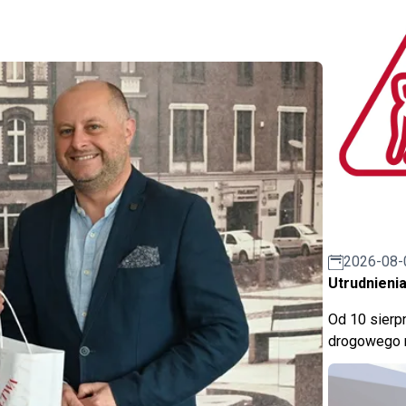
2026-08-
Utrudnienia
Od 10 sierpn
drogowego n