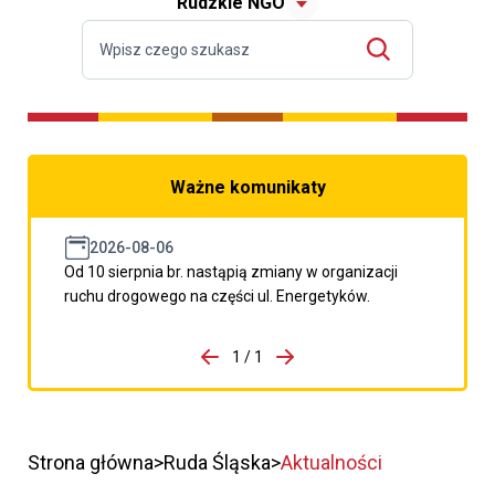
Rudzkie NGO
Ważne komunikaty
2026-08-06
Od 10 sierpnia br. nastąpią zmiany w organizacji
ruchu drogowego na części ul. Energetyków.
do porzpedniego komunikatu
1 / 1
Przejdź do następnego kom
Strona główna
Ruda Śląska
Aktualności