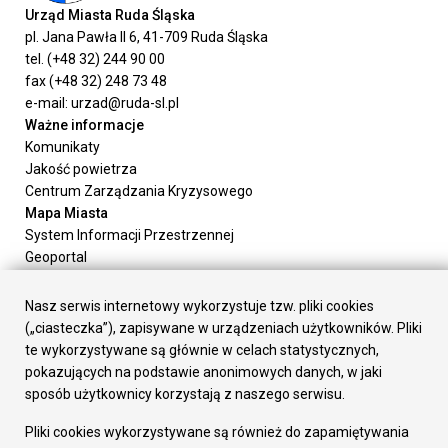
Urząd Miasta Ruda Śląska
pl. Jana Pawła II 6, 41-709 Ruda Śląska
tel. (+48 32) 244 90 00
fax (+48 32) 248 73 48
e-mail: urzad@ruda-sl.pl
Ważne informacje
Komunikaty
Jakość powietrza
Centrum Zarządzania Kryzysowego
Mapa Miasta
System Informacji Przestrzennej
Geoportal
Urząd Miasta
Załatw sprawę
Nasz serwis internetowy wykorzystuje tzw. pliki cookies
Prezydent Miasta
(„ciasteczka”), zapisywane w urządzeniach użytkowników. Pliki
Rada Miasta
te wykorzystywane są głównie w celach statystycznych,
Wydziały
pokazujących na podstawie anonimowych danych, w jaki
Elektroniczna Skrzynka Podawcza
sposób użytkownicy korzystają z naszego serwisu.
Praca w Urzędzie
Pliki cookies wykorzystywane są również do zapamiętywania
Gospodarka