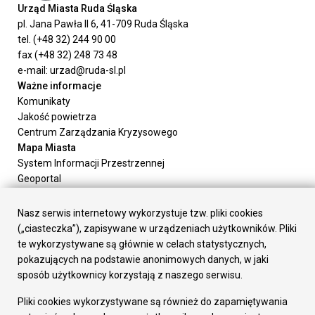
Urząd Miasta Ruda Śląska
pl. Jana Pawła II 6, 41-709 Ruda Śląska
tel. (+48 32) 244 90 00
fax (+48 32) 248 73 48
e-mail: urzad@ruda-sl.pl
Ważne informacje
Komunikaty
Jakość powietrza
Centrum Zarządzania Kryzysowego
Mapa Miasta
System Informacji Przestrzennej
Geoportal
Urząd Miasta
Załatw sprawę
Nasz serwis internetowy wykorzystuje tzw. pliki cookies
Prezydent Miasta
(„ciasteczka”), zapisywane w urządzeniach użytkowników. Pliki
Rada Miasta
te wykorzystywane są głównie w celach statystycznych,
Wydziały
pokazujących na podstawie anonimowych danych, w jaki
Elektroniczna Skrzynka Podawcza
sposób użytkownicy korzystają z naszego serwisu.
Praca w Urzędzie
Pliki cookies wykorzystywane są również do zapamiętywania
Gospodarka