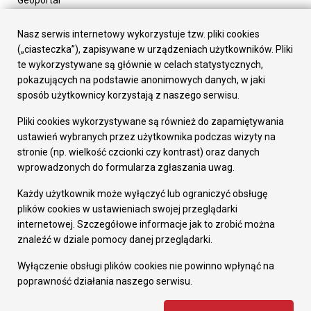
Geoportal
Urząd Miasta
Załatw sprawę
Nasz serwis internetowy wykorzystuje tzw. pliki cookies
Prezydent Miasta
(„ciasteczka”), zapisywane w urządzeniach użytkowników. Pliki
Rada Miasta
te wykorzystywane są głównie w celach statystycznych,
Wydziały
pokazujących na podstawie anonimowych danych, w jaki
Elektroniczna Skrzynka Podawcza
sposób użytkownicy korzystają z naszego serwisu.
Praca w Urzędzie
Pliki cookies wykorzystywane są również do zapamiętywania
Gospodarka
ustawień wybranych przez użytkownika podczas wizyty na
Fundusze europejskie
stronie (np. wielkość czcionki czy kontrast) oraz danych
Środki krajowe
wprowadzonych do formularza zgłaszania uwag.
Oferty inwestycyjne
Strategia Rozwoju Miasta
Każdy użytkownik może wyłączyć lub ograniczyć obsługę
Pozostałe
plików cookies w ustawieniach swojej przeglądarki
Deklaracja dostępności
internetowej. Szczegółowe informacje jak to zrobić można
Dane osobowe
znaleźć w dziale pomocy danej przeglądarki.
Dodaj opinię o witrynie
© Urząd Miasta RUDA Śląska 2023
Wyłączenie obsługi plików cookies nie powinno wpłynąć na
poprawność działania naszego serwisu.