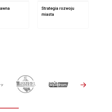
rawna
Strategia rozwoju
Pows
miasta
samo