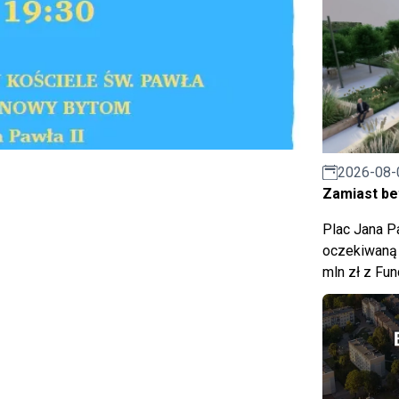
2026-08-
Zamiast bet
Plac Jana Pa
oczekiwaną 
mln zł z Fu