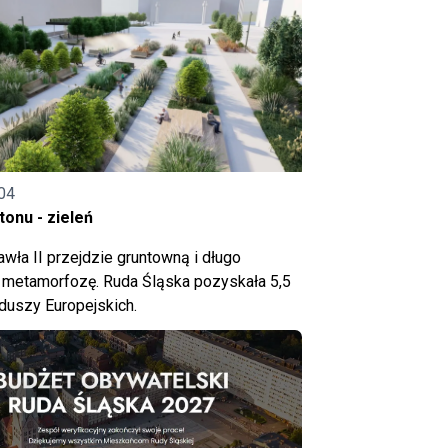
04
onu - zieleń
wła II przejdzie gruntowną i długo
metamorfozę. Ruda Śląska pozyskała 5,5
nduszy Europejskich.