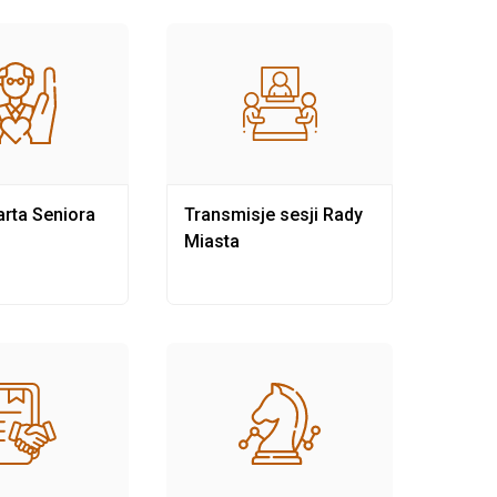
rta Seniora
Transmisje sesji Rady
Rewit
Miasta