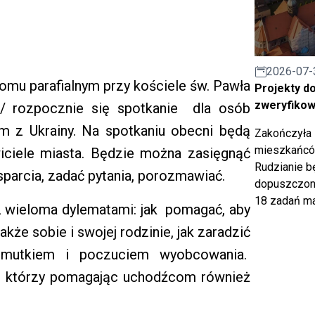
2026-07-
domu parafialnym przy kościele św. Pawła
Projekty d
zweryfiko
/ rozpocznie się spotkanie dla osób
m z Ukrainy. Na spotkaniu obecni będą
Zakończyła 
mieszkańców
iciele miasta. Będzie można zasięgnąć
Rudzianie b
parcia, zadać pytania, porozmawiać.
dopuszczony
18 zadań ma
wieloma dylematami: jak pomagać, aby
kże sobie i swojej rodzinie, jak zaradzić
smutkiem i poczuciem wyobcowania.
h, którzy pomagając uchodźcom również