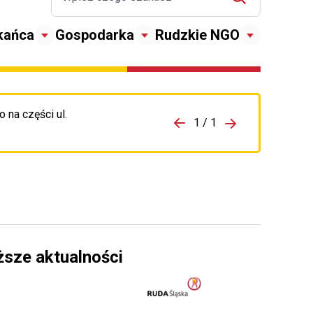
kańca
Gospodarka
Rudzkie NGO
 na części ul.
zejdź do porzpedniego komunikatu
1 / 1
Przejdź do nas
ższe aktualności