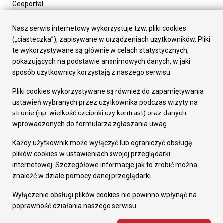
Geoportal
Urząd Miasta
Załatw sprawę
Nasz serwis internetowy wykorzystuje tzw. pliki cookies
Prezydent Miasta
(„ciasteczka”), zapisywane w urządzeniach użytkowników. Pliki
Rada Miasta
te wykorzystywane są głównie w celach statystycznych,
Wydziały
pokazujących na podstawie anonimowych danych, w jaki
Elektroniczna Skrzynka Podawcza
sposób użytkownicy korzystają z naszego serwisu.
Praca w Urzędzie
Pliki cookies wykorzystywane są również do zapamiętywania
Gospodarka
ustawień wybranych przez użytkownika podczas wizyty na
Fundusze europejskie
stronie (np. wielkość czcionki czy kontrast) oraz danych
Środki krajowe
wprowadzonych do formularza zgłaszania uwag.
Oferty inwestycyjne
Strategia Rozwoju Miasta
Każdy użytkownik może wyłączyć lub ograniczyć obsługę
Pozostałe
plików cookies w ustawieniach swojej przeglądarki
Deklaracja dostępności
internetowej. Szczegółowe informacje jak to zrobić można
Dane osobowe
znaleźć w dziale pomocy danej przeglądarki.
Dodaj opinię o witrynie
© Urząd Miasta RUDA Śląska 2023
Wyłączenie obsługi plików cookies nie powinno wpłynąć na
poprawność działania naszego serwisu.