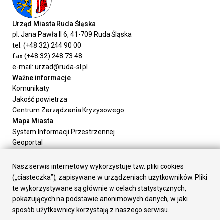
Urząd Miasta Ruda Śląska
pl. Jana Pawła II 6, 41-709 Ruda Śląska
tel. (+48 32) 244 90 00
fax (+48 32) 248 73 48
e-mail: urzad@ruda-sl.pl
Ważne informacje
Komunikaty
Jakość powietrza
Centrum Zarządzania Kryzysowego
Mapa Miasta
System Informacji Przestrzennej
Geoportal
Urząd Miasta
Załatw sprawę
Nasz serwis internetowy wykorzystuje tzw. pliki cookies
Prezydent Miasta
(„ciasteczka”), zapisywane w urządzeniach użytkowników. Pliki
Rada Miasta
te wykorzystywane są głównie w celach statystycznych,
Wydziały
pokazujących na podstawie anonimowych danych, w jaki
Elektroniczna Skrzynka Podawcza
sposób użytkownicy korzystają z naszego serwisu.
Praca w Urzędzie