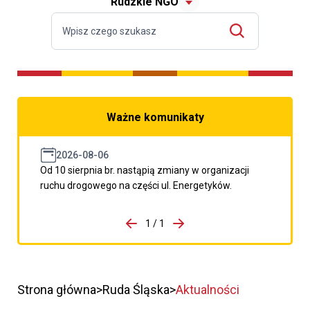
Rudzkie NGO
Ważne komunikaty
2026-08-06
Od 10 sierpnia br. nastąpią zmiany w organizacji
ruchu drogowego na części ul. Energetyków.
do porzpedniego komunikatu
1 / 1
Przejdź do następnego kom
Strona główna
Ruda Śląska
Aktualności