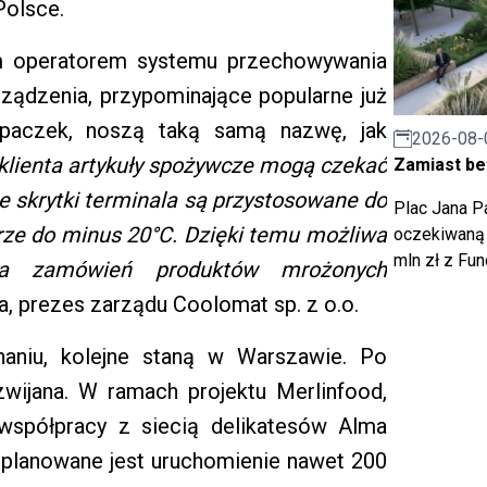
Polsce.
m operatorem systemu przechowywania
ządzenia, przypominające popularne już
paczek, noszą taką samą nazwę, jak
2026-08-
lienta artykuły spożywcze mogą czekać
Zamiast bet
ne skrytki terminala są przystosowane do
Plac Jana Pa
ze do minus 20°C. Dzięki temu możliwa
oczekiwaną 
mln zł z Fu
cja zamówień produktów mrożonych
, prezes zarządu Coolomat sp. z o.o.
aniu, kolejne staną w Warszawie. Po
zwijana. W ramach projektu Merlinfood,
 współpracy z siecią delikatesów Alma
, planowane jest uruchomienie nawet 200