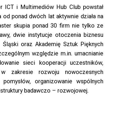
ter ICT i Multimediów Hub Club powstał
pa od ponad dwóch lat aktywnie działa na
aster skupia ponad 30 firm nie tylko ze
awy, dwie instytucje otoczenia biznesu
et Śląski oraz Akademię Sztuk Pięknych
zczególnym względzie m.in. umacnianie
dowanie sieci kooperacji uczestników,
 w zakresie rozwoju nowoczesnych
ch pomysłów, organizowanie wspólnych
astruktury badawczo – rozwojowej.