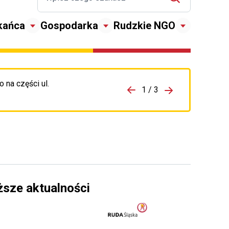
kańca
Gospodarka
Rudzkie NGO
 na części ul.
zejdź do porzpedniego komunikatu
1 / 3
Przejdź do nas
ższe aktualności