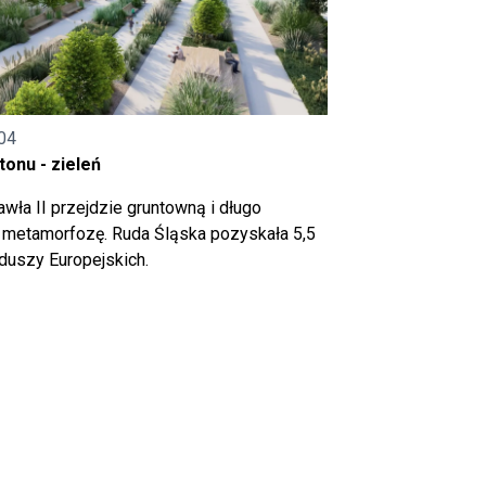
04
onu - zieleń
wła II przejdzie gruntowną i długo
metamorfozę. Ruda Śląska pozyskała 5,5
nduszy Europejskich.